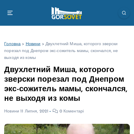
П
е
р
е
й
т
Головна
>
Новини
>
Двухлетний Миша, которого зверски
и
порезал под Днепром экс-сожитель мамы, скончался, не
д
выходя из комы
о
в
Двухлетний Миша, которого
м
зверски порезал под Днепром
і
с
экс-сожитель мамы, скончался,
т
не выходя из комы
у
Новини
11 Липня, 2021
0 Коментарі