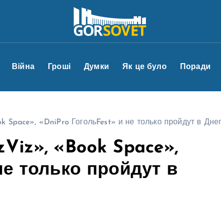
Війна
Гроші
Думки
Як це було
Поради
 Space», «DniPro ГогольFest» и не только пройдут в Дне
Viz», «Book Space»,
не только пройдут в