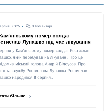
ерпня, 2026
0 Коментарі
Кам’янському помер солдат
стислав Лупашко під час лікування
серпня у Кам’янському помер солдат Ростислав
пашко, який перебував на лікуванні. Про це
відомив міський голова Андрій Білоусов. Про
ття та службу Ростислава Лупашка Ростислав
пашко народився 11 серпня…
тати більше