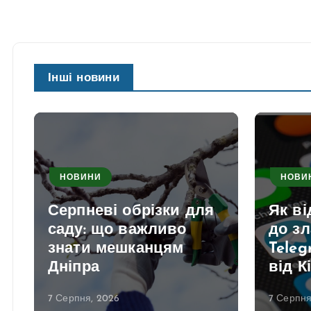
Інші новини
НОВИНИ
НОВИ
Серпневі обрізки для
Як в
саду: що важливо
до з
знати мешканцям
Teleg
Дніпра
від К
7 Серпня, 2026
7 Серпня