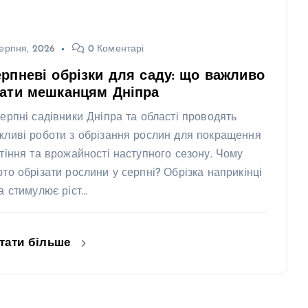
ерпня, 2026
0 Коментарі
рпневі обрізки для саду: що важливо
нати мешканцям Дніпра
серпні садівники Дніпра та області проводять
жливі роботи з обрізання рослин для покращення
ітіння та врожайності наступного сезону. Чому
рто обрізати рослини у серпні? Обрізка наприкінці
та стимулює ріст…
тати більше