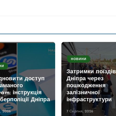
НОВИНИ
НИ
Затримки поїздів
ідновити доступ
Дніпра через
ламаного
пошкодження
ram: інструкція
залізничної
іберполіції Дніпра
інфраструктури
, 2026
7 Серпня, 2026