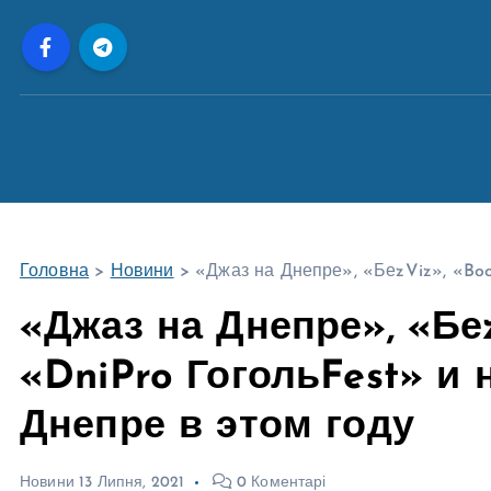
П
е
р
е
й
т
и
д
о
Головна
>
Новини
>
«Джаз на Днепре», «БеzViz», «Book
в
м
«Джаз на Днепре», «Беz
і
«DniPro ГогольFest» и 
с
т
Днепре в этом году
у
Новини
13 Липня, 2021
0 Коментарі