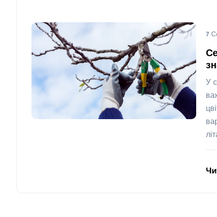
7 С
Се
з
У 
ва
цв
ва
лі
Чи