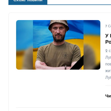
Схожі новини
7 С
У 
Ро
2 
Лу
по
жи
Лу
Чи