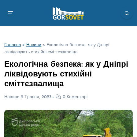
П
е
р
е
й
т
Головна
>
Новини
>
Екологічна безпека: як у Дніпрі
и
ліквідовують стихійні сміттєзвалища
д
о
Екологічна безпека: як у Дніпрі
в
ліквідовують стихійні
м
і
сміттєзвалища
с
т
Новини
9 Травня, 2023
0 Коментарі
у