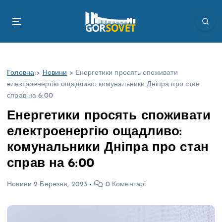
П
е
р
е
й
т
Головна
>
Новини
>
Енергетики просять споживати
и
електроенергію ощадливо: комунальники Дніпра про стан
д
справ на 6:00
о
в
Енергетики просять споживати
м
електроенергію ощадливо:
і
с
комунальники Дніпра про стан
т
справ на 6:00
у
Новини
2 Березня, 2023
0 Коментарі