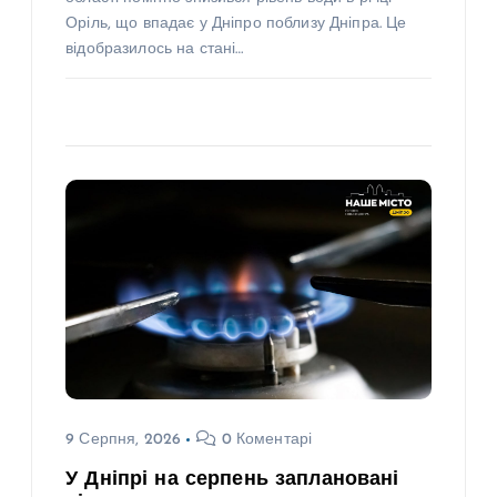
Оріль, що впадає у Дніпро поблизу Дніпра. Це
відобразилось на стані…
9 Серпня, 2026
0 Коментарі
У Дніпрі на серпень заплановані