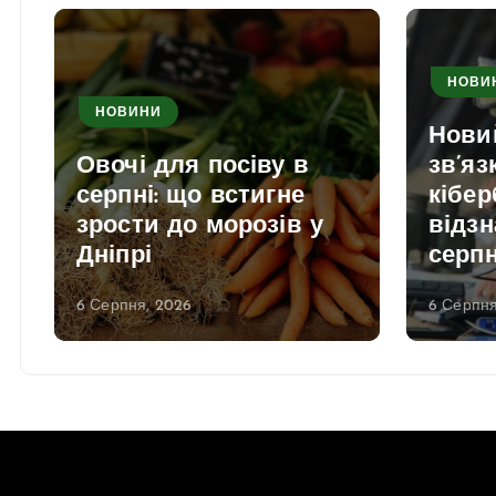
НОВИ
НОВИНИ
Нови
Овочі для посіву в
зв’яз
серпні: що встигне
кібер
зрости до морозів у
відзн
Дніпрі
серп
6 Серпня, 2026
6 Серпня