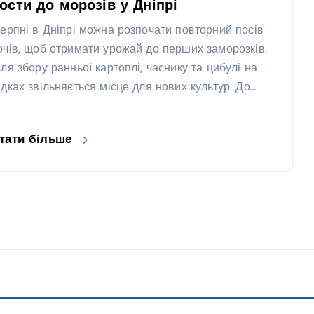
ости до морозів у Дніпрі
серпні в Дніпрі можна розпочати повторний посів
очів, щоб отримати урожай до перших заморозків.
сля збору ранньої картоплі, часнику та цибулі на
ядках звільняється місце для нових культур. До…
тати більше