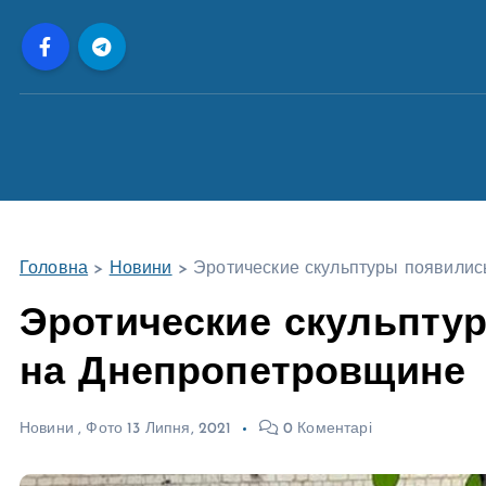
П
е
р
е
й
т
и
д
о
Головна
>
Новини
>
Эротические скульптуры появилис
в
м
Эротические скульпту
і
на Днепропетровщине
с
т
у
Новини
,
Фото
13 Липня, 2021
0 Коментарі