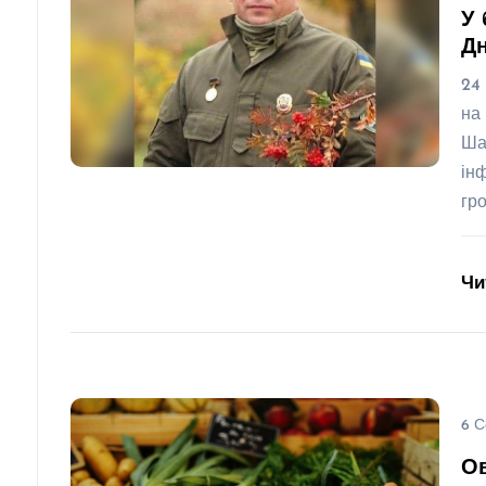
У 
Д
24
на
Ша
ін
гр
Чи
6 С
Ов