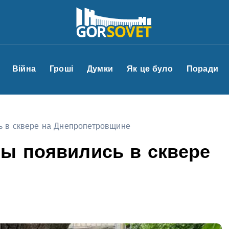
Війна
Гроші
Думки
Як це було
Поради
ь в сквере на Днепропетровщине
ры появились в сквере