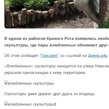
В одном из районов Кривого Рога появились необ
скульптуры, где пары влюбленных обнимают друг-д
Об этом сообщает
“Горсовет”
со ссылкой на
Днепр.info
.
«Влюбленные» скульптуры находятся на улице Никола
украсили прилагающую к нему территорию.
Скульптуры даже держат друг друга за ягодицы.