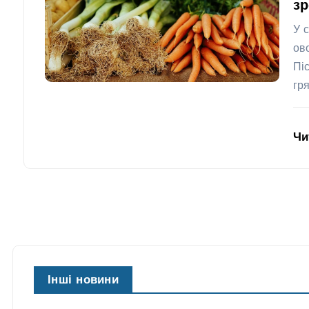
зр
У 
ов
Пі
гр
Чи
Інші новини