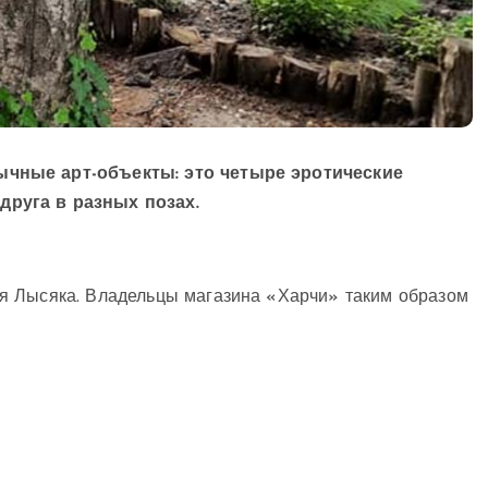
ычные арт-объекты: это четыре эротические
руга в разных позах.
я Лысяка. Владельцы магазина «Харчи» таким образом