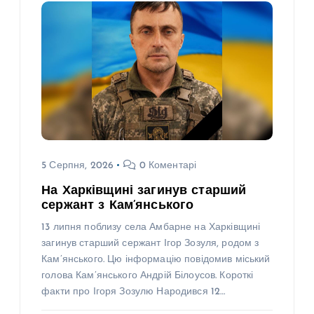
5 Серпня, 2026
0 Коментарі
На Харківщині загинув старший
сержант з Кам’янського
13 липня поблизу села Амбарне на Харківщині
загинув старший сержант Ігор Зозуля, родом з
Кам’янського. Цю інформацію повідомив міський
голова Кам’янського Андрій Білоусов. Короткі
факти про Ігоря Зозулю Народився 12…