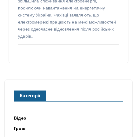
збільшила споживання електроенергії,
посилюючи навантаження на енергетичну
систему України. Фахівці заявляють, що
електромережі працюють на межі можливостей
через одночасне відновлення після російських
ударів…
Категорії
Відео
Гроші