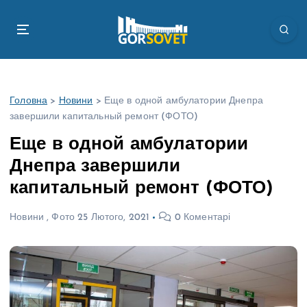
П
е
р
е
й
т
Головна
>
Новини
>
Еще в одной амбулатории Днепра
и
завершили капитальный ремонт (ФОТО)
д
о
Еще в одной амбулатории
в
Днепра завершили
м
і
капитальный ремонт (ФОТО)
с
т
Новини
,
Фото
25 Лютого, 2021
0 Коментарі
у