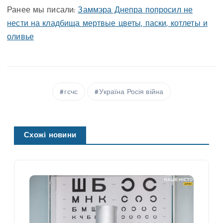
Ранее мы писали:
Заммэра Днепра попросил не
нести на кладбища мертвые цветы, паски, котлеты и
оливье
гсчс
Україна Росія війна
Схожі новини