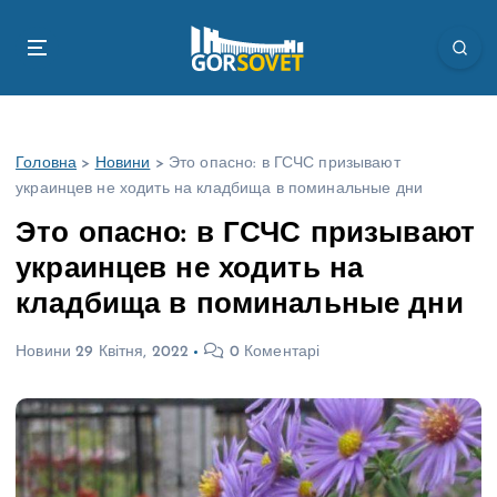
П
е
р
е
й
т
Головна
>
Новини
>
Это опасно: в ГСЧС призывают
и
украинцев не ходить на кладбища в поминальные дни
д
о
Это опасно: в ГСЧС призывают
в
украинцев не ходить на
м
і
кладбища в поминальные дни
с
т
Новини
29 Квітня, 2022
0 Коментарі
у