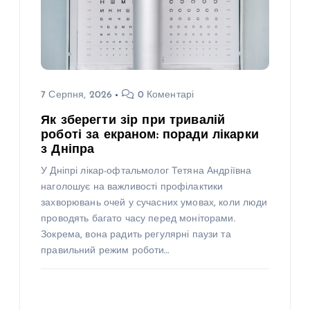
7 Серпня, 2026
0 Коментарі
Як зберегти зір при тривалій
роботі за екраном: поради лікарки
з Дніпра
У Дніпрі лікар-офтальмолог Тетяна Андріївна
наголошує на важливості профілактики
захворювань очей у сучасних умовах, коли люди
проводять багато часу перед моніторами.
Зокрема, вона радить регулярні паузи та
правильний режим роботи…