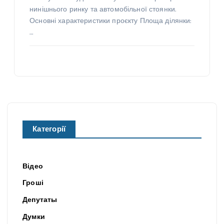
нинішнього ринку та автомобільної стоянки.
Основні характеристики проєкту Площа ділянки:
…
Категорії
Відео
Гроші
Депутаты
Думки