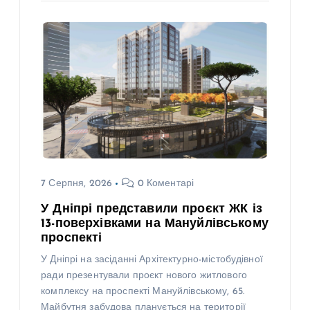
7 Серпня, 2026
0 Коментарі
У Дніпрі представили проєкт ЖК із
13-поверхівками на Мануйлівському
проспекті
У Дніпрі на засіданні Архітектурно-містобудівної
ради презентували проєкт нового житлового
комплексу на проспекті Мануйлівському, 65.
Майбутня забудова планується на території