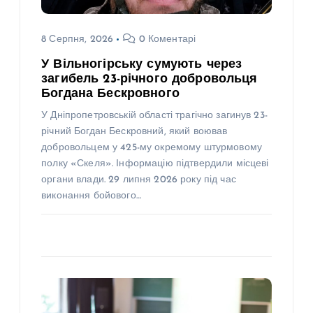
8 Серпня, 2026
0 Коментарі
У Вільногірську сумують через
загибель 23-річного добровольця
Богдана Бескровного
У Дніпропетровській області трагічно загинув 23-
річний Богдан Бескровний, який воював
добровольцем у 425-му окремому штурмовому
полку «Скеля». Інформацію підтвердили місцеві
органи влади. 29 липня 2026 року під час
виконання бойового…