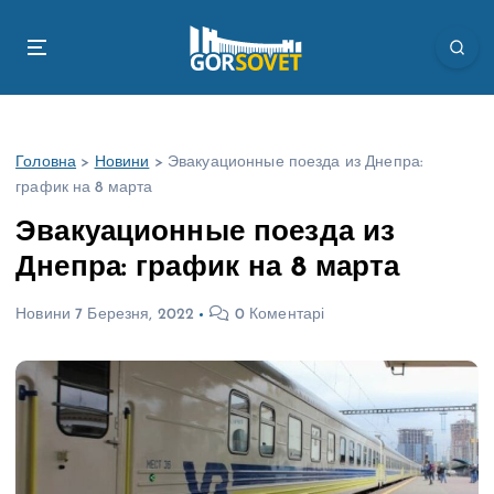
П
е
р
е
й
т
Головна
>
Новини
>
Эвакуационные поезда из Днепра:
и
график на 8 марта
д
о
Эвакуационные поезда из
в
Днепра: график на 8 марта
м
і
Новини
7 Березня, 2022
0 Коментарі
с
т
у