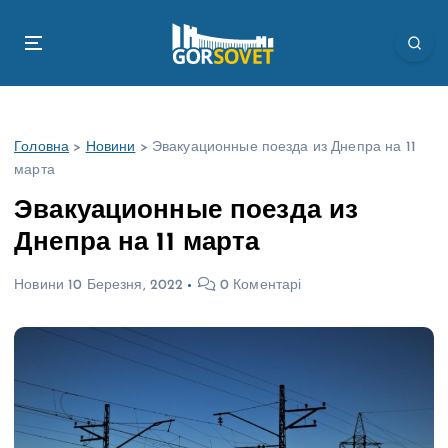
П
е
р
е
й
т
Головна
>
Новини
>
Эвакуационные поезда из Днепра на 11
и
марта
д
о
Эвакуационные поезда из
в
Днепра на 11 марта
м
і
Новини
10 Березня, 2022
0 Коментарі
с
т
у