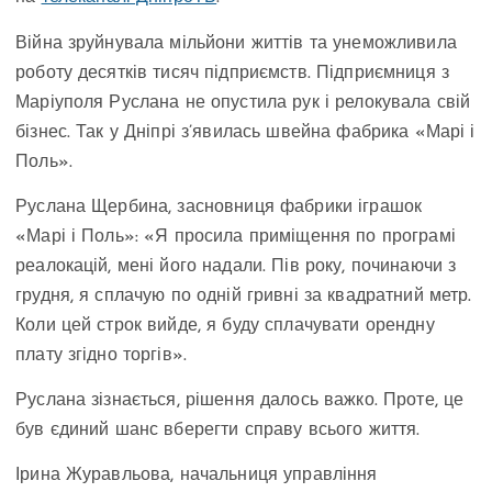
Війна зруйнувала мільйони життів та унеможливила
роботу десятків тисяч підприємств. Підприємниця з
Маріуполя Руслана не опустила рук і релокувала свій
бізнес. Так у Дніпрі з’явилась швейна фабрика «Марі і
Поль».
Руслана Щербина, засновниця фабрики іграшок
«Марі і Поль»: «Я просила приміщення по програмі
реалокацій, мені його надали. Пів року, починаючи з
грудня, я сплачую по одній гривні за квадратний метр.
Коли цей строк вийде, я буду сплачувати орендну
плату згідно торгів».
Руслана зізнається, рішення далось важко. Проте, це
був єдиний шанс вберегти справу всього життя.
Ірина Журавльова, начальниця управління