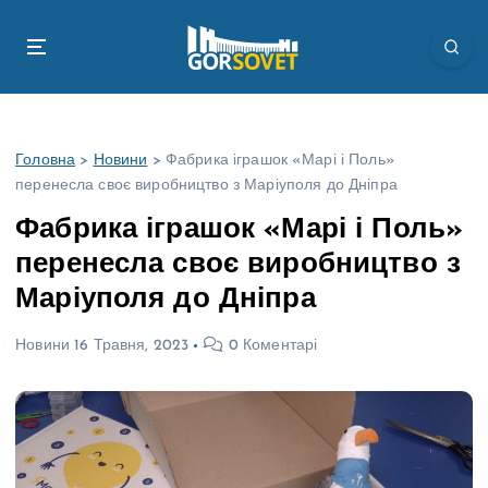
П
е
р
е
й
т
Головна
>
Новини
>
Фабрика іграшок «Марі і Поль»
и
перенесла своє виробництво з Маріуполя до Дніпра
д
о
Фабрика іграшок «Марі і Поль»
в
перенесла своє виробництво з
м
і
Маріуполя до Дніпра
с
т
Новини
16 Травня, 2023
0 Коментарі
у