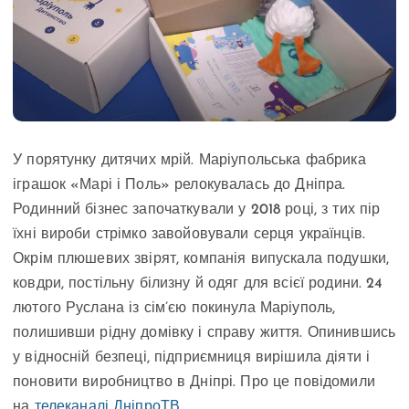
У порятунку дитячих мрій. Маріупольська фабрика
іграшок «Марі і Поль» релокувалась до Дніпра.
Родинний бізнес започаткували у 2018 році, з тих пір
їхні вироби стрімко завойовували серця українців.
Окрім плюшевих звірят, компанія випускала подушки,
ковдри, постільну білизну й одяг для всієї родини. 24
лютого Руслана із сім’єю покинула Маріуполь,
полишивши рідну домівку і справу життя. Опинившись
у відносній безпеці, підприємниця вирішила діяти і
поновити виробництво в Дніпрі. Про це повідомили
на
телеканалі ДніпроТВ
.