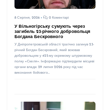
8 Серпня, 2026
0 Коментарі
У Вільногірську сумують через
загибель 23-річного добровольця
Богдана Бескровного
У Дніпропетровській області трагічно загинув 23-
річний Богдан Бескровний, який воював
добровольцем у 425-му окремому штурмовому
полку «Скеля». Інформацію підтвердили місцеві
органи влади. 29 липня 2026 року під час
виконання бойового…