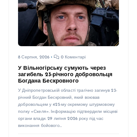
8 Серпня, 2026
0 Коментарі
У Вільногірську сумують через
загибель 23-річного добровольця
Богдана Бескровного
У Дніпропетровській області трагічно загинув 23-
річний Богдан Бескровний, який воював
добровольцем у 425-му окремому штурмовому
полку «Скеля». Інформацію підтвердили місцеві
органи влади. 29 липня 2026 року під час
виконання бойового…