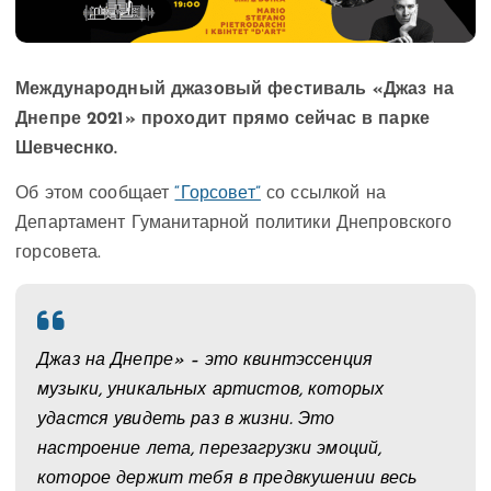
Международный джазовый фестиваль «Джаз на
Днепре 2021» проходит прямо сейчас в парке
Шевчеснко.
Об этом сообщает
“Горсовет”
со ссылкой на
Департамент Гуманитарной политики Днепровского
горсовета.
Джаз на Днепре» – это квинтэссенция
музыки, уникальных артистов, которых
удастся увидеть раз в жизни. Это
настроение лета, перезагрузки эмоций,
которое держит тебя в предвкушении весь