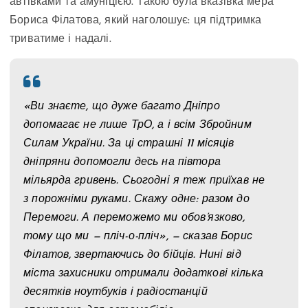
автівками та амуніцією. Такою була вказівка мера
Бориса Філатова, який наголошує: ця підтримка
триватиме і надалі.
«Ви знаєте, що дуже багато Дніпро
допомагає не лише ТрО, а і всім Збройним
Силам України. За ці страшні 11 місяців
дніпряни допомогли десь на півтора
мільярда гривень. Сьогодні я теж приїхав не
з порожніми руками. Скажу одне: разом до
Перемоги. А переможемо ми обов’язково,
тому що ми — пліч-о-пліч», — сказав Борис
Філатов, звертаючись до бійців. Нині від
міста захисники отримали додаткові кілька
десятків ноутбуків і радіостанцій