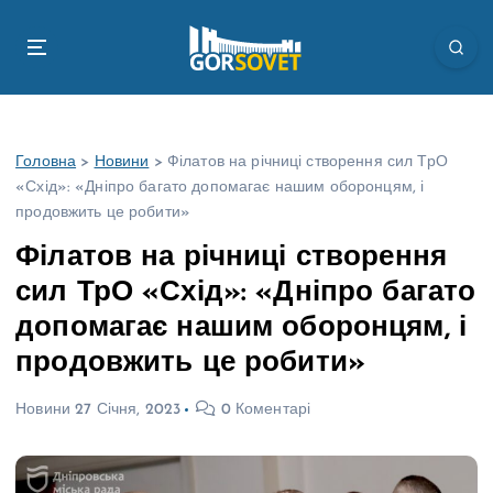
П
е
р
е
й
т
Головна
>
Новини
>
Філатов на річниці створення сил ТрО
и
«Схід»: «Дніпро багато допомагає нашим оборонцям, і
д
продовжить це робити»
о
в
Філатов на річниці створення
м
сил ТрО «Схід»: «Дніпро багато
і
с
допомагає нашим оборонцям, і
т
продовжить це робити»
у
Новини
27 Січня, 2023
0 Коментарі