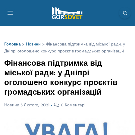
П
е
р
е
й
т
Головна
>
Новини
>
Фінансова підтримка від міської ради: у
и
Дніпрі оголошено конкурс проєктів громадських організацій
д
о
Фінансова підтримка від
в
міської ради: у Дніпрі
м
і
оголошено конкурс проєктів
с
громадських організацій
т
у
Новини
5 Лютого, 2021
0 Коментарі