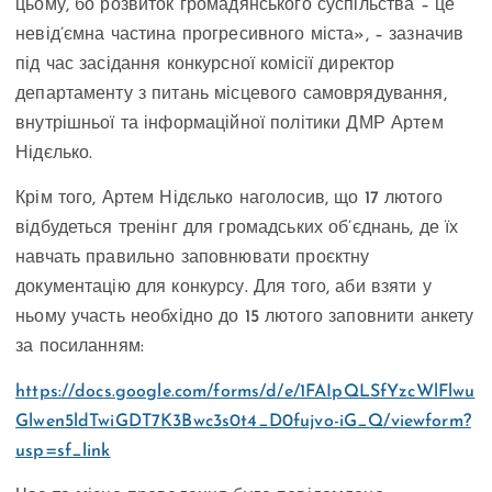
цьому, бо розвиток громадянського суспільства – це
невід’ємна частина прогресивного міста», – зазначив
під час засідання конкурсної комісії директор
департаменту з питань місцевого самоврядування,
внутрішньої та інформаційної політики ДМР Артем
Нідєлько.
Крім того, Артем Нідєлько наголосив, що 17 лютого
відбудеться тренінг для громадських об’єднань, де їх
навчать правильно заповнювати проєктну
документацію для конкурсу. Для того, аби взяти у
ньому участь необхідно до 15 лютого заповнити анкету
за посиланням:
https://docs.google.com/forms/d/e/1FAIpQLSfYzcWlFlwu
Glwen5ldTwiGDT7K3Bwc3s0t4_D0fujvo-iG_Q/viewform?
usp=sf_link