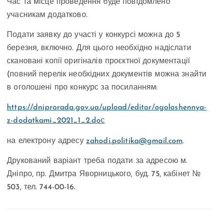
Час та місце проведення буде повідомлено
учасникам додатково.
Подати заявку до участі у конкурсі можна до 5
березня, включно. Для цього необхідно надіслати
скановані копії оригіналів проєктної документації
(повний перелік необхідних документів можна знайти
в оголошені про конкурс за посиланням:
https://dniprorada.gov.ua/upload/editor/ogoloshennya-
z-dodatkami_2021_1_2.doс
на електрону адресу
zahodi.politika@gmail.com
.
Друкований варіант треба подати за адресою м.
Дніпро, пр. Дмитра Яворницького, буд. 75, кабінет №
503, тел. 744-00-16.