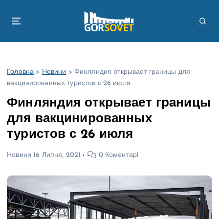
П
е
р
е
й
т
Головна
>
Новини
>
Финляндия открывает границы для
и
вакцинированных туристов с 26 июля
д
о
Финляндия открывает границы
в
для вакцинированных
м
і
туристов с 26 июля
с
т
Новини
16 Липня, 2021
0 Коментарі
у