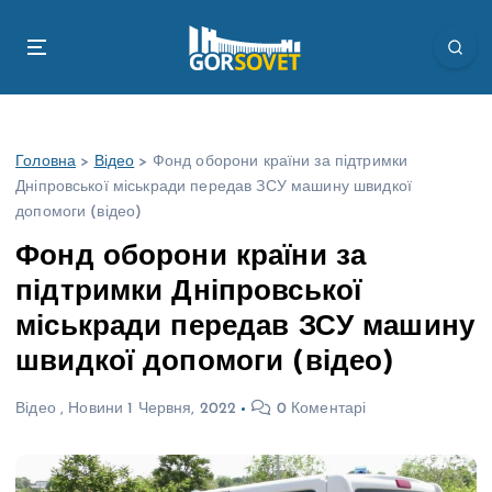
П
е
р
е
й
т
Головна
>
Відео
>
Фонд оборони країни за підтримки
и
Дніпровської міськради передав ЗСУ машину швидкої
д
допомоги (відео)
о
в
Фонд оборони країни за
м
підтримки Дніпровської
і
с
міськради передав ЗСУ машину
т
швидкої допомоги (відео)
у
Відео
,
Новини
1 Червня, 2022
0 Коментарі