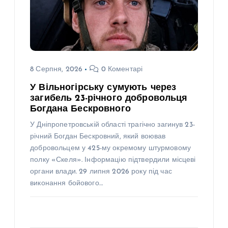
8 Серпня, 2026
0 Коментарі
У Вільногірську сумують через
загибель 23-річного добровольця
Богдана Бескровного
У Дніпропетровській області трагічно загинув 23-
річний Богдан Бескровний, який воював
добровольцем у 425-му окремому штурмовому
полку «Скеля». Інформацію підтвердили місцеві
органи влади. 29 липня 2026 року під час
виконання бойового…