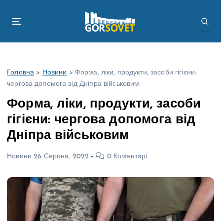
П
е
р
е
й
т
Головна
>
Новини
>
Форма, ліки, продукти, засоби гігієни:
и
чергова допомога від Дніпра військовим
д
о
Форма, ліки, продукти, засоби
в
гігієни: чергова допомога від
м
і
Дніпра військовим
с
т
Новини
26 Серпня, 2022
0 Коментарі
у