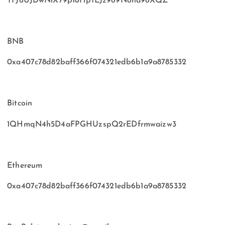
TFJoUJDwNiX79p16HptEJz9o9Nona9oXQZ
BNB
0xa407c78d82baff366f074321edb6b1a9a8785332
Bitcoin
1QHmqN4h5D4aFPGHUzspQ2rEDfrmwaizw3
Ethereum
0xa407c78d82baff366f074321edb6b1a9a8785332