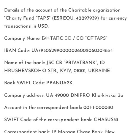
Details of the account of the Charitable organization
“Charity Fund “TAPS” (ESREOU: 42297939) for currency
transactions in USD:
Company Name: БФ TAПC БО / CO “CF”TAPS”
IBAN Code: UA793052990000026002050304854
Name of the bank: JSC CB “PRIVATBANK”, 1D
HRUSHEVSKOHO STR., KYIV, 01001, UKRAINE
Bank SWIFT Code: PBANUA2X
Company address: UA 49000 DNIPRO Kharkivska, 3a
Account in the correspondent bank: 001-1-000080
SWIFT Code of the correspondent bank: CHASUS33
Correspondent bank: JP Morgan Chase Bank, New