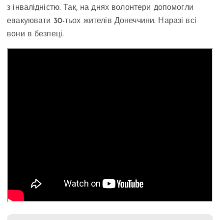
з інвалідністю. Так, на днях волонтери допомогли
евакуювати 30-тьох жителів Донеччини. Наразі всі
вони в безпеці.