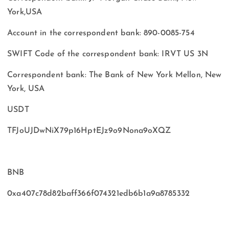
York,USA
Account in the correspondent bank: 890-0085-754
SWIFT Code of the correspondent bank: IRVT US 3N
Correspondent bank: The Bank of New York Mellon, New
York, USA
USDT
TFJoUJDwNiX79p16HptEJz9o9Nona9oXQZ
BNB
0xa407c78d82baff366f074321edb6b1a9a8785332