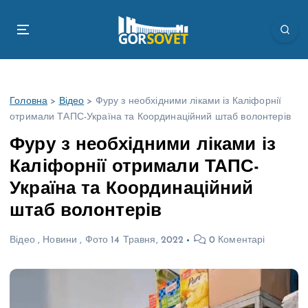
П
е
р
е
й
т
Головна
>
Відео
>
Фуру з необхідними ліками із Каліфорнії
и
отримали ТАПС-Україна та Координаційний штаб волонтерів
д
о
Фуру з необхідними ліками із
в
Каліфорнії отримали ТАПС-
м
і
Україна та Координаційний
с
штаб волонтерів
т
у
Відео
,
Новини
,
Фото
14 Травня, 2022
0 Коментарі