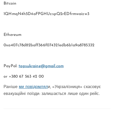
Bitcoin
1QHmqN4h5D4aFPGHUzspQ2rEDfrmwaizw3
Ethereum
0xa407c78d82baff366f074321edb6b1a9a8785332
PayPal:
tapsukraine@gmail.com
or +380 67 563 42 00
Раніше
ми повідомлял
и, «Укрзалізниця» скасовує
евакуаційні поїзди: залишається лише один рейс.