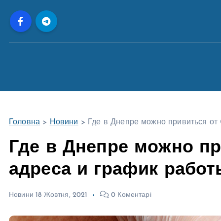
П
е
р
е
й
т
и
д
о
Головна
>
Новини
>
Где в Днепре можно привиться от
в
м
Где в Днепре можно пр
і
адреса и график рабо
с
т
у
Новини
18 Жовтня, 2021
0 Коментарі