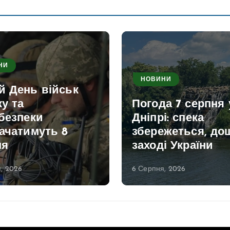
НИ
НОВИНИ
й День військ
ку та
Погода 7 серпня 
безпеки
Дніпрі: спека
ачатимуть 8
збережеться, дощ
ня
заході України
, 2026
6 Серпня, 2026