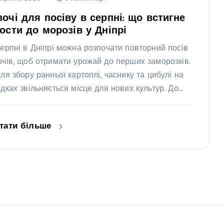
очі для посіву в серпні: що встигне
ости до морозів у Дніпрі
серпні в Дніпрі можна розпочати повторний посів
очів, щоб отримати урожай до перших заморозків.
сля збору ранньої картоплі, часнику та цибулі на
ядках звільняється місце для нових культур. До…
тати більше