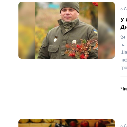
6 С
У 
Д
24
на
Ша
ін
гр
Чи
6 С