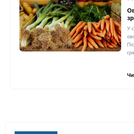
Ов
зр
У 
ов
Пі
гр
Чи