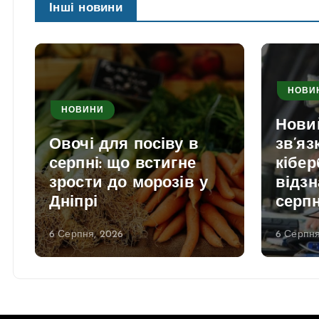
Інші новини
НОВИ
НОВИНИ
Нови
Овочі для посіву в
зв’яз
серпні: що встигне
кібер
зрости до морозів у
відзн
Дніпрі
серп
6 Серпня, 2026
6 Серпня