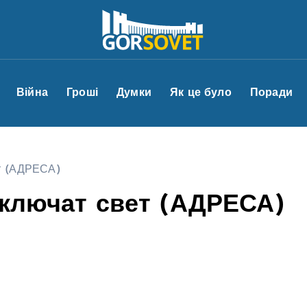
Війна
Гроші
Думки
Як це було
Поради
ет (АДРЕСА)
тключат свет (АДРЕСА)