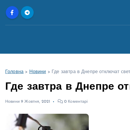
П
е
р
е
й
т
и
д
о
Головна
>
Новини
>
Где завтра в Днепре отключат св
в
м
Где завтра в Днепре о
і
с
Новини
9 Жовтня, 2021
0 Коментарі
т
у