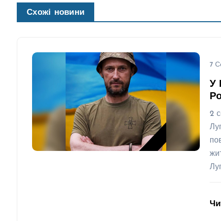
Схожі новини
7 С
У 
Ро
2 
Лу
по
жи
Лу
Чи