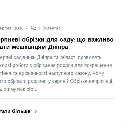
ерпня, 2026
0 Коментарі
рпневі обрізки для саду: що важливо
нати мешканцям Дніпра
серпні садівники Дніпра та області проводять
жливі роботи з обрізання рослин для покращення
ітіння та врожайності наступного сезону. Чому
рто обрізати рослини у серпні? Обрізка наприкінці
та стимулює ріст…
тати більше