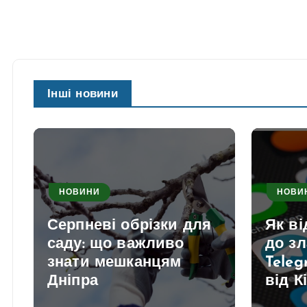
Інші новини
НОВИНИ
НОВИ
Серпневі обрізки для
Як в
саду: що важливо
до з
знати мешканцям
Teleg
Дніпра
від К