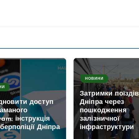
НОВИНИ
НИ
Затримки поїздів
ідновити доступ
Дніпра через
ламаного
пошкодження
ram: інструкція
залізничної
іберполіції Дніпра
інфраструктури