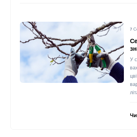
7 С
Се
з
У 
ва
цв
ва
лі
Чи