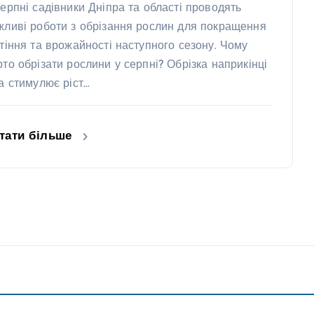
серпні садівники Дніпра та області проводять
жливі роботи з обрізання рослин для покращення
ітіння та врожайності наступного сезону. Чому
рто обрізати рослини у серпні? Обрізка наприкінці
та стимулює ріст…
тати більше