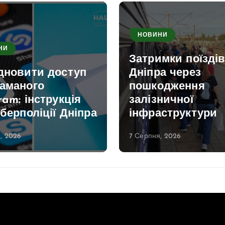
НОВИНИ
НИ
Затримки поїздів
ідновити доступ
Дніпра через
ламаного
пошкодження
ram: інструкція
залізничної
іберполіції Дніпра
інфраструктури
, 2026
7 Серпня, 2026