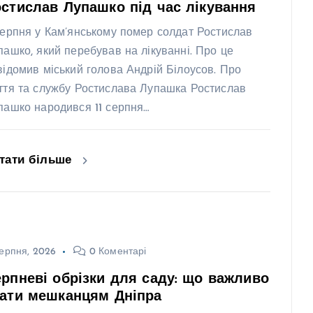
стислав Лупашко під час лікування
серпня у Кам’янському помер солдат Ростислав
пашко, який перебував на лікуванні. Про це
відомив міський голова Андрій Білоусов. Про
ття та службу Ростислава Лупашка Ростислав
пашко народився 11 серпня…
тати більше
ерпня, 2026
0 Коментарі
рпневі обрізки для саду: що важливо
нати мешканцям Дніпра