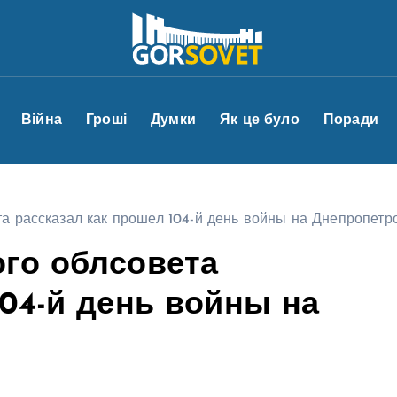
Війна
Гроші
Думки
Як це було
Поради
та рассказал как прошел 104-й день войны на Днепропет
ого облсовета
104-й день войны на