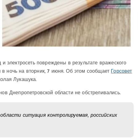
д и электросеть повреждены в результате вражеского
в ночь на вторник, 7 июня. Об этом сообщает
Горсовет
колая Лукашука.
онов Днепропетровской области не обстреливались.
области ситуация контролируемая, российских