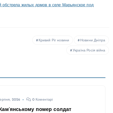
й обстрела жилых домов в селе Марьянское под
Кривий Ріг новини
Новини Дніпра
Україна Росія війна
ерпня, 2026
0 Коментарі
Кам’янському помер солдат