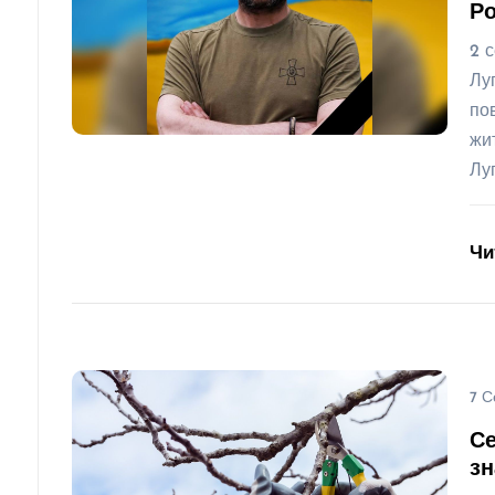
Ро
2 
Лу
по
жи
Лу
Чи
7 С
Се
з