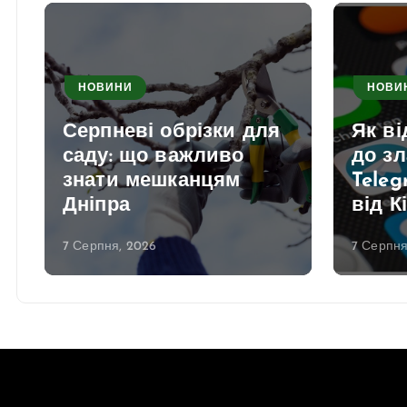
НОВИНИ
НОВИ
Серпневі обрізки для
Як в
саду: що важливо
до з
знати мешканцям
Teleg
Дніпра
від К
7 Серпня, 2026
7 Серпня