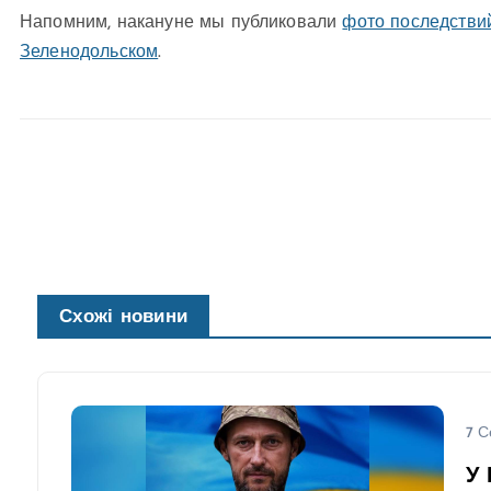
Напомним, накануне мы публиковали
фото последстви
Зеленодольском
.
Схожі новини
7 С
У 