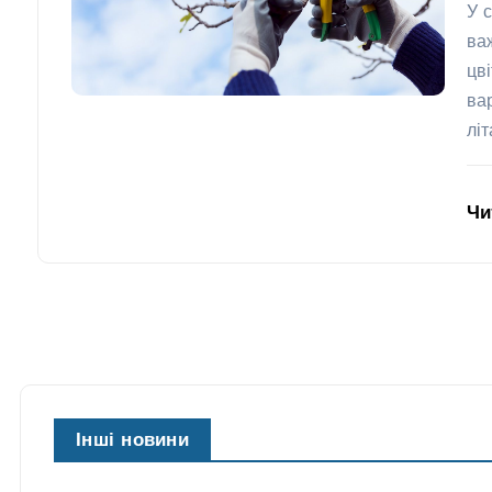
У 
ва
цв
ва
лі
Чи
Інші новини