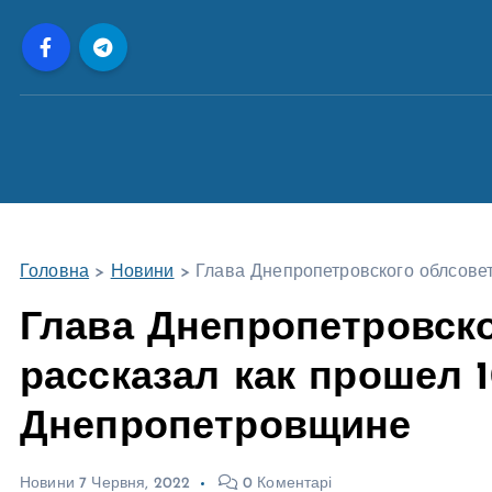
П
е
р
е
й
т
и
д
о
Головна
>
Новини
>
Глава Днепропетровского облсове
в
м
Глава Днепропетровск
і
рассказал как прошел 
с
т
Днепропетровщине
у
Новини
7 Червня, 2022
0 Коментарі