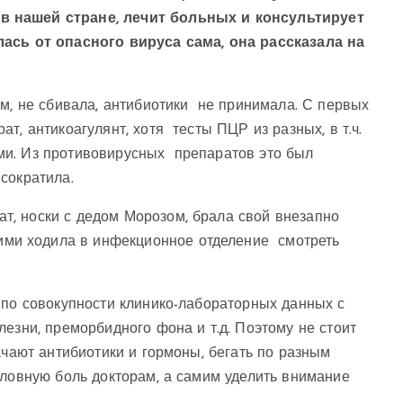
в нашей стране, лечит больных и консультирует
лась от опасного вируса сама, она рассказала на
ем, не сбивала, антибиотики не принимала. С первых
, антикоагулянт, хотя тесты ПЦР из разных, в т.ч.
ми. Из противовирусных препаратов это был
сократила.
лат, носки с дедом Морозом, брала свой внезапно
ними ходила в инфекционное отделение смотреть
 по совокупности клинико-лабораторных данных с
езни, преморбидного фона и т.д. Поэтому не стоит
ачают антибиотики и гормоны, бегать по разным
оловную боль докторам, а самим уделить внимание