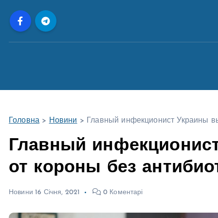
П
е
р
е
й
т
и
д
о
Головна
>
Новини
>
Главный инфекционист Украины вы
в
м
Главный инфекционис
і
от короны без антиби
с
т
у
Новини
16 Січня, 2021
0 Коментарі