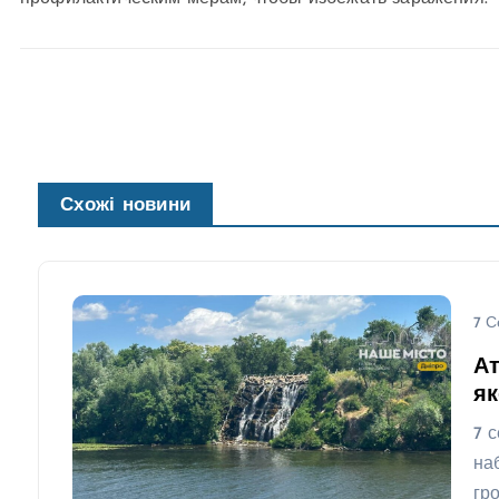
Схожі новини
7 С
А
як
7 
на
гр