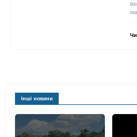
бі
по
Чи
Інші новини