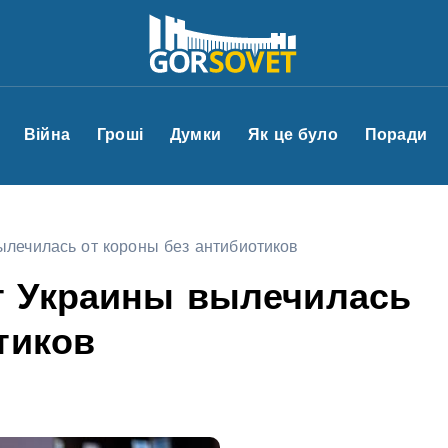
Війна
Гроші
Думки
Як це було
Поради
лечилась от короны без антибиотиков
т Украины вылечилась
отиков