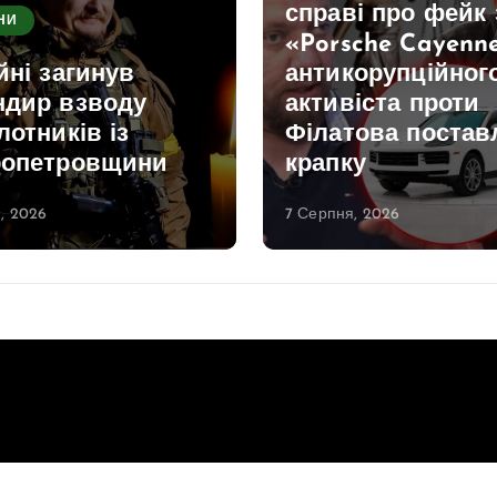
справі про фейк 
НИ
«Porsche Cayenn
йні загинув
антикорупційног
ндир взводу
активіста проти
лотників із
Філатова постав
ропетровщини
крапку
, 2026
7 Серпня, 2026