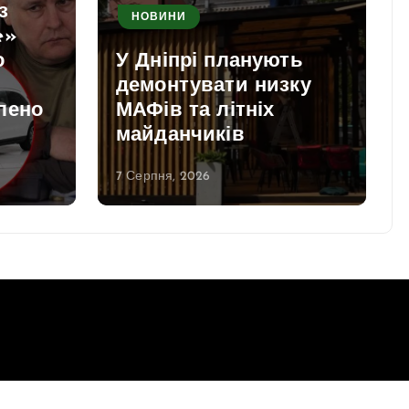
з
НОВИНИ
e»
о
У Дніпрі планують
демонтувати низку
лено
МАФів та літніх
майданчиків
7 Серпня, 2026