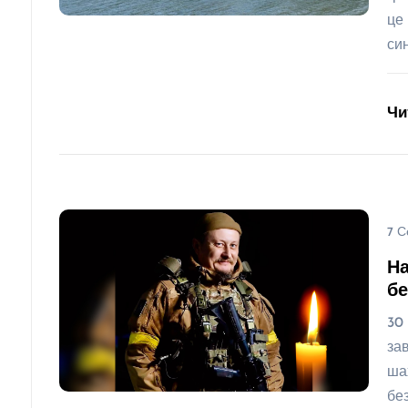
це
си
Чи
7 С
На
бе
30
за
ша
бе