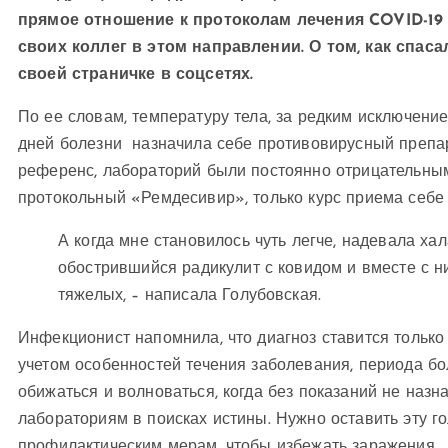
прямое отношение к протоколам лечения COVID-19 
своих коллег в этом направлении. О том, как спаса
своей страничке в соцсетях.
По ее словам, температуру тела, за редким исключени
дней болезни назначила себе противовирусный препарат
референс, лабораторий были постоянно отрицательны
протокольный «Ремдесивир», только курс приема себе 
А когда мне становилось чуть легче, надевала ха
обострившийся радикулит с ковидом и вместе с 
тяжелых, – написала Голубовская.
Инфекционист напомнила, что диагноз ставится только
учетом особенностей течения заболевания, периода бол
обижаться и волноваться, когда без показаний не назн
лабораториям в поисках истины. Нужно оставить эту г
профилактическим мерам, чтобы избежать заражения.