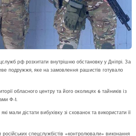
цслужб рф розхитати внутрішню обстановку у Дніпрі. За
еве подружжя, яке на замовлення рашистів готувало
орії обласного центру та його околицях 6 тайників із
ми Ф-1.
які мали дістати вибухівку зі схованок та використати її
м російських спецслужбістів «контролювали» виконання