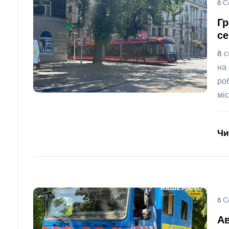
8 С
Гр
се
8 
на
ро
мі
Чи
8 С
Ав