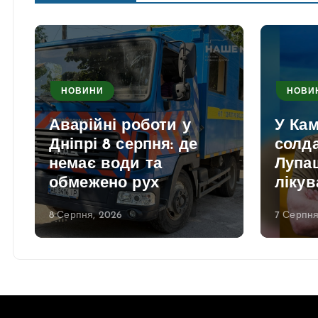
НОВИНИ
НОВИ
Аварійні роботи у
У Ка
Дніпрі 8 серпня: де
солд
немає води та
Лупаш
обмежено рух
лікув
8 Серпня, 2026
7 Серпня