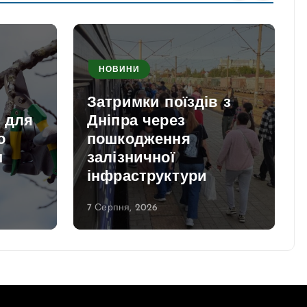
НОВИНИ
Затримки поїздів з
и для
Дніпра через
о
пошкодження
м
залізничної
інфраструктури
7 Серпня, 2026