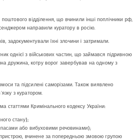
у поштового відділення, що вчинили інші поплічники рф,
есенджером направили куратору в росію.
в, задокументували їхні злочини і затримали.
ник однієї з військових частин, що займався підривною
ічна дружина, котру ворог завербував на одному з
рмоси та підсилені саморізами. Також виявлено
’язку з куратором.
ма статтями Кримінального кодексу України:
нного стану);
рипасами або вибуховими речовинами);
го пристрою, вчинене за попередньою змовою групою