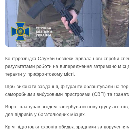
Контррозвідка Служби безпеки зірвала нові спроби спе
результатами роботи на випередження затримано місц
теракти у прифронтовому місті.
Щоб виконати завдання, фігуранти облаштували на терит
саморобними вибуховими пристроями (СВП) та граната
Ворог планував згодом завербувати нову групу агентів, 
для підривів у багатолюдних місцях.
Крім підготовки схронів обидва зрадники за доручення