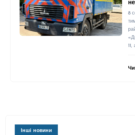
не
8 
ти
ра
«Д
11,
Чи
Інші новини