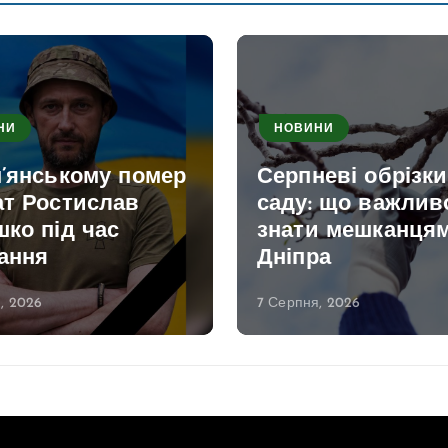
НИ
НОВИНИ
м’янському помер
Серпневі обрізк
ат Ростислав
саду: що важлив
ко під час
знати мешканця
ання
Дніпра
, 2026
7 Серпня, 2026