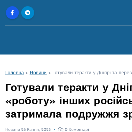
П
е
р
е
й
т
и
д
о
Головна
>
Новини
>
Готували теракти у Дніпрі та пере
в
м
Готували теракти у Дні
і
«роботу» інших російсь
с
т
затримала подружжя з
у
Новини
28 Квітня, 2025
0 Коментарі