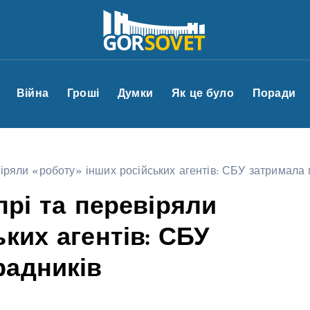
Війна
Гроші
Думки
Як це було
Поради
віряли «роботу» інших російських агентів: СБУ затримала
прі та перевіряли
ких агентів: СБУ
радників