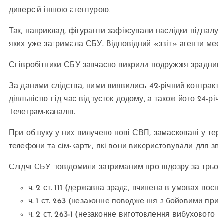
диверсій іншою агентурою.
Так, наприклад, фігуранти зафіксували наслідки підпал
яких уже затримала СБУ. Відповідний «звіт» агенти м
Співробітники СБУ завчасно викрили подружжя зрадникі
За даними слідства, ними виявились 42-річний контракт
діяльністю під час відпусток додому, а також його 24-р
Телеграм-каналів.
При обшуку у них вилучено нові СВП, замасковані у те
телефони та сім-карти, які вони використовували для зв
Слідчі СБУ повідомили затриманим про підозру за трьо
ч. 2 ст. 111 (державна зрада, вчинена в умовах воє
ч. 1 ст. 263 (незаконне поводження з бойовими п
ч. 2 ст. 263-1 (незаконне виготовлення вибухово