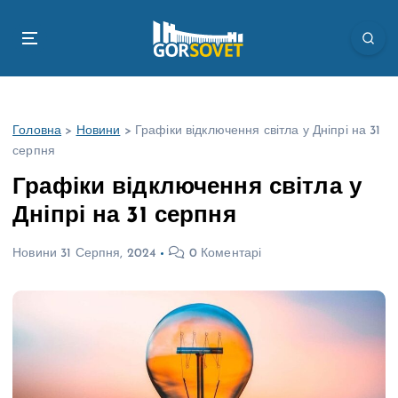
П
е
р
е
й
т
Головна
>
Новини
>
Графіки відключення світла у Дніпрі на 31
и
серпня
д
о
Графіки відключення світла у
в
Дніпрі на 31 серпня
м
і
Новини
31 Серпня, 2024
0 Коментарі
с
т
у