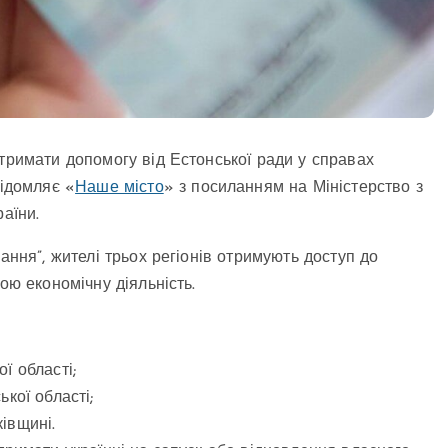
отримати допомогу від Естонської ради у справах
відомляє «
Наше місто
» з посиланням на Міністерство з
аїни.
ання”, жителі трьох регіонів отримують доступ до
ою економічну діяльність.
ї області;
кої області;
івщині.