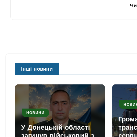
Чи
Інші новини
НОВИ
НОВИНИ
Гром
У Донецькій області
транс
загинув військовий з
серпн