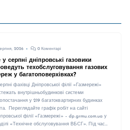
ерпня, 2026
0 Коментарі
 у серпні дніпровські газовики
оведуть техобслуговування газових
реж у багатоповерхівках?
серпні фахівці Дніпровської філії «Газмережі»
стежать внутрішньобудинкові системи
зопостачання у 219 багатоквартирних будинках
ста. Переглядайте графік робіт на сайті
іпровської філії «Газмережі» – dp.grmu.com.ua у
зділі «Технічне обслуговування ВБСГ». Під час…