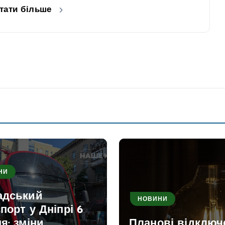
тати більше
НИ
адський
НОВИНИ
порт у Дніпрі 6
я: зміни
Планові відключ