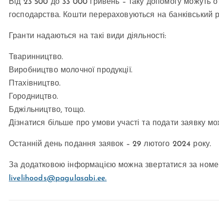
Від 23 500 до 33 000 гривень – таку допомогу можуть о
господарства. Кошти перераховуються на банківський р
Гранти надаються на такі види діяльності:
Тваринництво.
Виробництво молочної продукції.
Птахівництво.
Городництво.
Бджільництво, тощо.
Дізнатися більше про умови участі та подати заявку м
Останній день подання заявок – 29 лютого 2024 року.
За додатковою інформацією можна звертатися за номеро
livelihoods@pagulasabi.ee
.