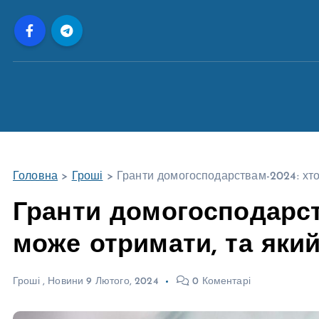
П
е
р
е
й
т
и
д
о
Головна
>
Гроші
>
Гранти домогосподарствам-2024: хто
в
м
Гранти домогосподарств
і
може отримати, та яки
с
т
у
Гроші
,
Новини
9 Лютого, 2024
0 Коментарі