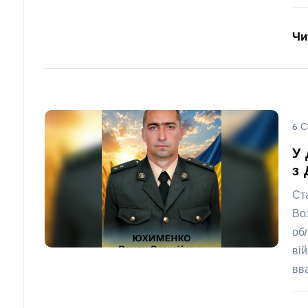
Чи
6 С
У 
з 
Ст
Во
об
ві
вв