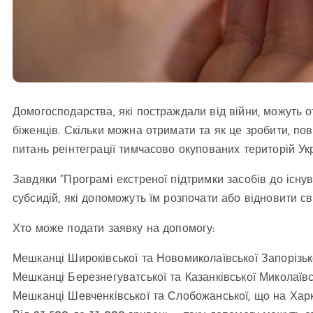
Домогосподарства, які постраждали від війни, можуть 
біженців. Скільки можна отримати та як це зробити, по
питань реінтеграції тимчасово окупованих територій Укр
Завдяки “Програмі екстреної підтримки засобів до існув
субсидій, які допоможуть їм розпочати або відновити св
Хто може подати заявку на допомогу:
Мешканці Широківської та Новомиколаївської Запорізько
Мешканці Березнегуватської та Казанківської Миколаївсь
Мешканці Шевченківської та Слобожанської, що на Харк