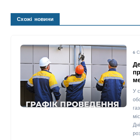
Схожі новини
6 С
Де
пр
ме
У 
об
га
мі
Дн
ро