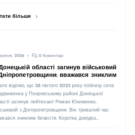
тати більше
ерпня, 2026
0 Коментарі
Донецькій області загинув військовий
Дніпропетровщини: вважався зниклим
ало відомо, що 28 лютого 2025 року поблизу села
здвиженка у Покровському районі Донецької
ласті загинув лейтенант Роман Юхименко,
йськовий з Дніпропетровщини. Він тривалий час
ажався зниклим безвісти. Коротка довідка…