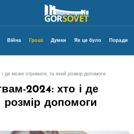
Війна
Гроші
Думки
Як це було
Поради
 і де може отримати, та який розмір допомоги
ам-2024: хто і де
й розмір допомоги