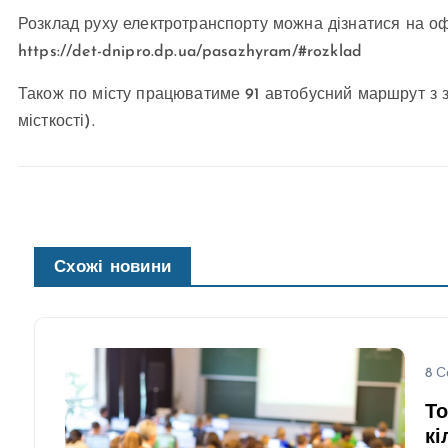
Розклад руху електротранспорту можна дізнатися на оф
https://det-dnipro.dp.ua/pasazhyram/#rozklad
Також по місту працюватиме 91 автобусний маршрут з за
місткості).
Схожі новини
8 С
То
кі