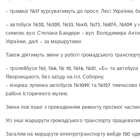
– трамваї №17 курсуватимуть до просп. Лесі Українки, б
– автобуси №32, №32К, №33, №40, №73, №87А, №109 у н
схемою: вул. Степана Бандери – вул. Володимира Антон
Українки, далі – за маршрутами.
Також діятимуть зміни у роботі громадського транспорту
– тролейбуси №1, №6, № 10, №16, №21, «Б» та автобус
Яворницького, без заїзду на пл. Соборну;
– кінцева зупинка автобусів №109К та №127 тимчасово 
районі Історичного музею.
Зміни пов’язані з проведенням ремонту проїзної частин
Усі інші маршрути громадського транспорту працюватим
Загалом на маршрути електротранспорту вийде 150 оди