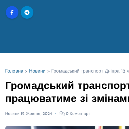
П
е
р
е
й
т
и
д
о
Головна
>
Новини
>
Громадський транспорт Дніпра 12 
в
м
Громадський транспорт
і
працюватиме зі змінам
с
т
у
Новини
12 Жовтня, 2024
0 Коментарі