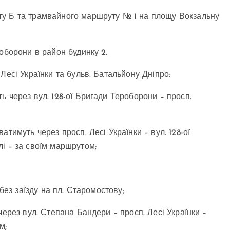
ту Б та трамвайного маршруту № 1 на площу Вокзальну
оборони в район будинку 2.
Лесі Українки та бульв. Батальйону Дніпро:
 через вул. 128-ої Бригади Тероборони – просп.
тимуть через просп. Лесі Українки – вул. 128-ої
і – за своїм маршрутом;
без заїзду на пл. Старомостову;
через вул. Степана Бандери – просп. Лесі Українки –
м;