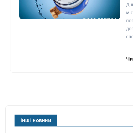
Дн
мі
по
до
сп
Чи
Інші новини