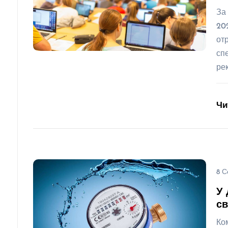
За
20
от
сп
ре
Чи
8 С
У 
св
Ко