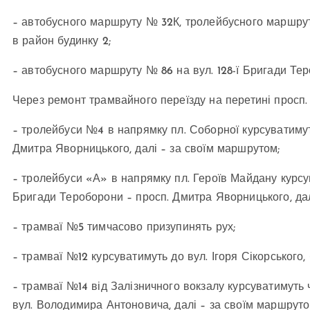
– автобусного маршруту № 32К, тролейбусного маршру
в район будинку 2;
– автобусного маршруту № 86 на вул. 128-ї Бригади Тер
Через ремонт трамвайного переїзду на перетині просп. 
– тролейбуси №4 в напрямку пл. Соборної курсуватимуть
Дмитра Яворницького, далі – за своїм маршрутом;
– тролейбуси «А» в напрямку пл. Героїв Майдану курсува
Бригади Тероборони – просп. Дмитра Яворницького, дал
– трамваї №5 тимчасово призупинять рух;
– трамваї №12 курсуватимуть до вул. Ігоря Сікорського, 
– трамваї №14 від Залізничного вокзалу курсуватимуть 
вул. Володимира Антоновича, далі – за своїм маршруто