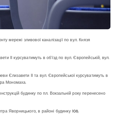
онту мережі зливової каналізації по вул. Князя
ти ІІ курсуватимуть в об’їзд по вул. Європейській, вул.
еви Єлизавети ІІ та вул. Європейської курсуватимуть в
ира Мономаха.
онструкцій будинку по пл. Вокзальній року перенесено
тра Яворницького, в районі будинку 108;