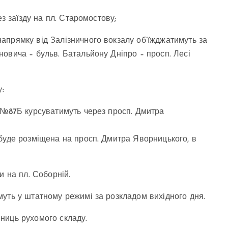
ез заїзду на пл. Старомостову;
апрямку від Залізничного вокзалу об’їжджатимуть за
овича – бульв. Батальйону Дніпро – просп. Лесі
:
и №87Б курсуватимуть через просп. Дмитра
буде розміщена на просп. Дмитра Яворницького, в
и на пл. Соборній.
уть у штатному режимі за розкладом вихідного дня.
ниць рухомого складу.