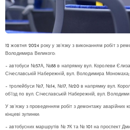
12 жовтня 2024 року у зв’язку з виконанням робіт з рем
Володимира Великого:
– автобуси №57А, №88 в напрямку вул. Королеви Єлизаве
Січеславській Набережній, вул. Володимира Мономаха;
– тролейбуси №7, №14, №17, №20 в напрямку вул. Корол
об’їзд по вул. Січеславській Набережній, вул. Володим
У зв’язку з проведенням робіт з демонтажу аварійних к
кінцеві зупинки:
– автобусних маршрутів № 7К та № 101 на проспект Дми