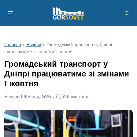
П
е
р
е
й
т
Головна
>
Новини
>
Громадський транспорт у Дніпрі
и
працюватиме зі змінами 1 жовтня
д
о
Громадський транспорт у
в
Дніпрі працюватиме зі змінами
м
і
1 жовтня
с
т
Новини
1 Жовтня, 2024
0 Коментарі
у