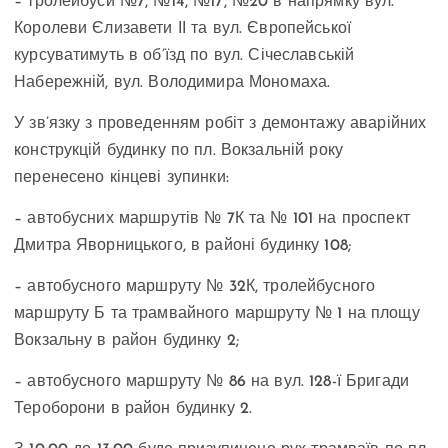
– тролейбуси №7, №14, №17, №20 в напрямку вул.
Королеви Єлизавети ІІ та вул. Європейської
курсуватимуть в об’їзд по вул. Січеславській
Набережній, вул. Володимира Мономаха.
У зв’язку з проведенням робіт з демонтажу аварійних
конструкцій будинку по пл. Вокзальній року
перенесено кінцеві зупинки:
– автобусних маршрутів № 7К та № 101 на проспект
Дмитра Яворницького, в районі будинку 108;
– автобусного маршруту № 32К, тролейбусного
маршруту Б та трамвайного маршруту № 1 на площу
Вокзальну в район будинку 2;
– автобусного маршруту № 86 на вул. 128-ї Бригади
Тероборони в район будинку 2.