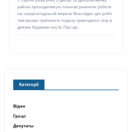
У серпні 2026 року у Дніпрі та Дніпровському
районі проходитимуть планові ремонтні роботи
на газорозподільній мережі. Внаслідок цих робіт
тимчасово припинять подачу природного газу в
деяких будинках міста. Про це…
Категорії
Відео
Гроші
Депутаты