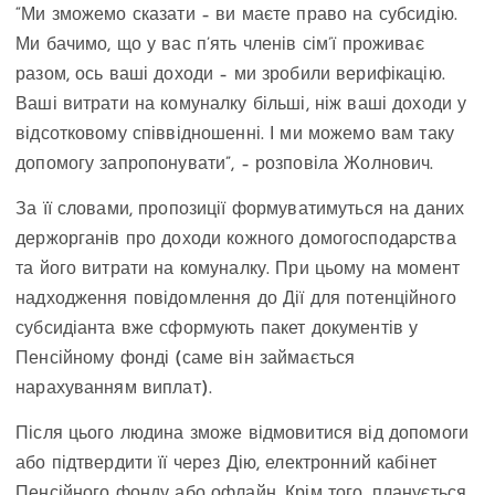
“Ми зможемо сказати – ви маєте право на субсидію.
Ми бачимо, що у вас п’ять членів сім’ї проживає
разом, ось ваші доходи – ми зробили верифікацію.
Ваші витрати на комуналку більші, ніж ваші доходи у
відсотковому співвідношенні. І ми можемо вам таку
допомогу запропонувати”, – розповіла Жолнович.
За її словами, пропозиції формуватимуться на даних
держорганів про доходи кожного домогосподарства
та його витрати на комуналку. При цьому на момент
надходження повідомлення до Дії для потенційного
субсидіанта вже сформують пакет документів у
Пенсійному фонді (саме він займається
нарахуванням виплат).
Після цього людина зможе відмовитися від допомоги
або підтвердити її через Дію, електронний кабінет
Пенсійного фонду або офлайн. Крім того, планується