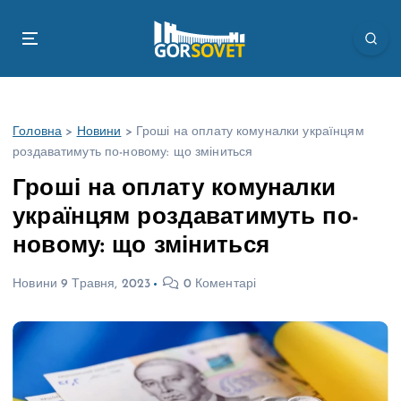
П
е
р
е
й
т
Головна
>
Новини
>
Гроші на оплату комуналки українцям
и
роздаватимуть по-новому: що зміниться
д
о
Гроші на оплату комуналки
в
українцям роздаватимуть по-
м
і
новому: що зміниться
с
т
Новини
9 Травня, 2023
0 Коментарі
у