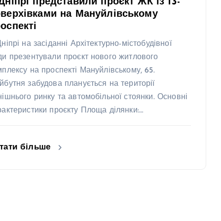
Дніпрі представили проєкт ЖК із 13-
верхівками на Мануйлівському
оспекті
Дніпрі на засіданні Архітектурно-містобудівної
ди презентували проєкт нового житлового
мплексу на проспекті Мануйлівському, 65.
йбутня забудова планується на території
нішнього ринку та автомобільної стоянки. Основні
рактеристики проєкту Площа ділянки:…
тати більше