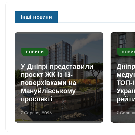
Інші новини
НОВИНИ
НОВИ
У Дніпрі представили
Дніп
проєкт ЖК із 13-
медун
поверхівками на
ТОП-1
Мануйлівському
Украї
проспекті
рейт
7 Серпня, 2026
7 Серпня