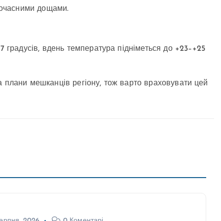
ткочасними дощами.
7 градусів, вдень температура підніметься до +23–+25
а плани мешканців регіону, тож варто враховувати цей
ерпня, 2026
0 Коментарі