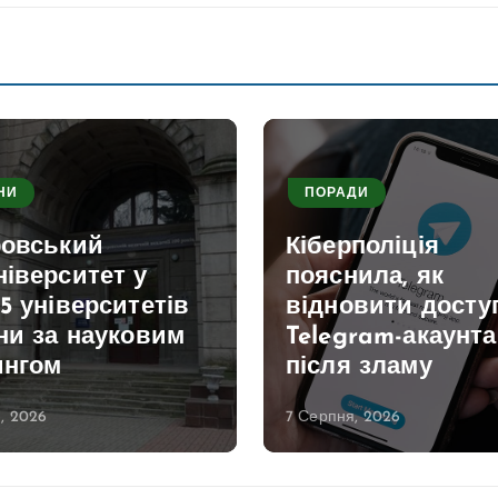
НИ
ПОРАДИ
ровський
Кіберполіція
іверситет у
пояснила, як
5 університетів
відновити досту
ни за науковим
Telegram-акаунта
ингом
після зламу
, 2026
7 Серпня, 2026