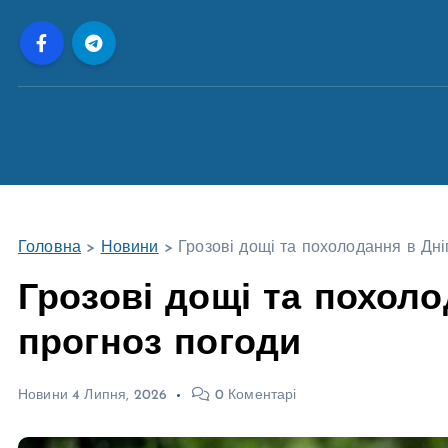
П
е
р
е
й
т
и
д
о
Головна
>
Новини
>
Грозові дощі та похолодання в Дні
в
м
Грозові дощі та похоло
і
прогноз погоди
с
т
у
Новини
4 Липня, 2026
0 Коментарі