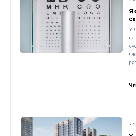
Як
ек
У 
на
оч
ча
ре
Чи
7 С