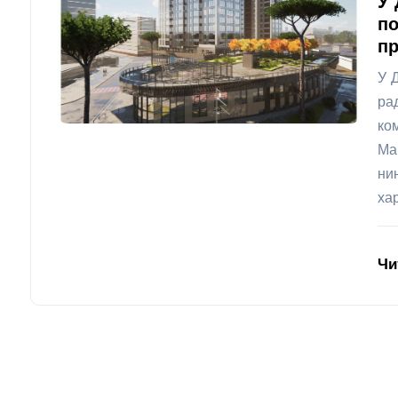
У 
по
пр
У 
ра
ко
Ма
ни
ха
Чи