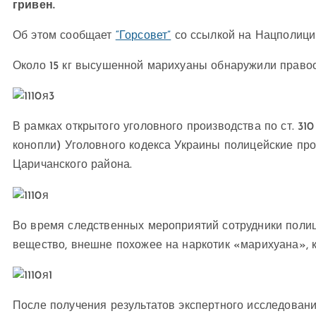
гривен.
Об этом сообщает
“Горсовет”
со ссылкой на Нацполици
Около 15 кг высушенной марихуаны обнаружили правоо
В рамках открытого уголовного производства по ст. 3
конопли) Уголовного кодекса Украины полицейские про
Царичанского района.
Во время следственных мероприятий сотрудники поли
вещество, внешне похожее на наркотик «марихуана», к
После получения результатов экспертного исследовани