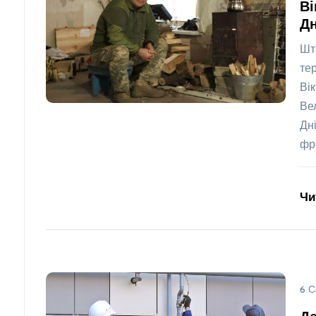
Ві
Дн
Шт
те
Ві
Ве
Дн
фр
Чи
6 С