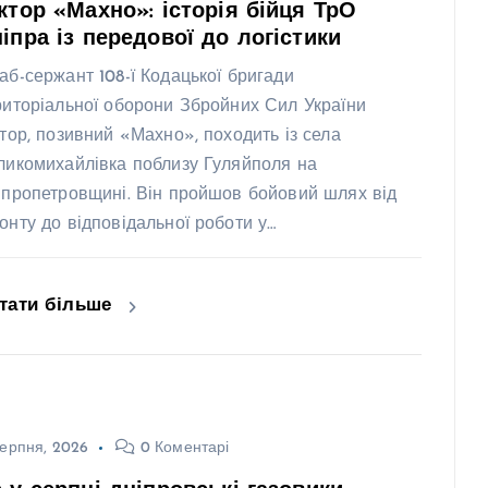
ктор «Махно»: історія бійця ТрО
іпра із передової до логістики
аб-сержант 108-ї Кодацької бригади
риторіальної оборони Збройних Сил України
ктор, позивний «Махно», походить із села
ликомихайлівка поблизу Гуляйполя на
іпропетровщині. Він пройшов бойовий шлях від
онту до відповідальної роботи у…
тати більше
ерпня, 2026
0 Коментарі