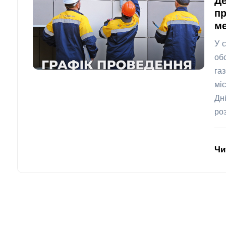
Де
пр
ме
У 
об
га
мі
Дн
ро
Чи