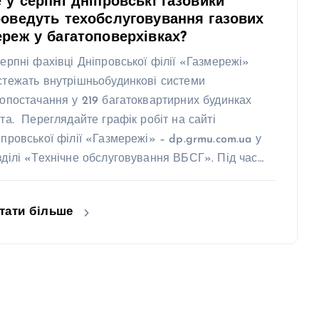
 у серпні дніпровські газовики
оведуть техобслуговування газових
реж у багатоповерхівках?
серпні фахівці Дніпровської філії «Газмережі»
стежать внутрішньобудинкові системи
зопостачання у 219 багатоквартирних будинках
ста. Переглядайте графік робіт на сайті
іпровської філії «Газмережі» – dp.grmu.com.ua у
зділі «Технічне обслуговування ВБСГ». Під час…
тати більше