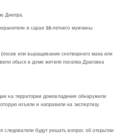
ю Днепра.
хранители в сарае 28-летнего мужчины.
10 (посев или выращивание снотворного мака или
вели обыск в доме жителя поселка Драговка
ции на территории домовладения обнаружили
оторую изъяли и направили на экспертизу.
я следователи будут решать вопрос об открытии