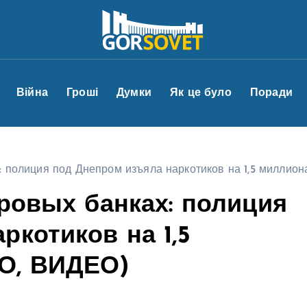
Війна
Гроші
Думки
Як це було
Поради
х: полиция под Днепром изъяла наркотиков на 1,5 миллио
тровых банках: полиция
ркотиков на 1,5
О, ВИДЕО)