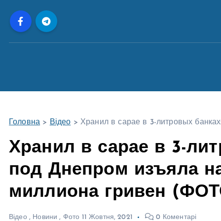
П
е
р
е
й
т
и
д
о
Головна
>
Відео
>
Хранил в сарае в 3-литровых банка
в
м
Хранил в сарае в 3-ли
і
под Днепром изъяла на
с
т
миллиона гривен (ФОТ
у
Відео
,
Новини
,
Фото
11 Жовтня, 2021
0 Коментарі