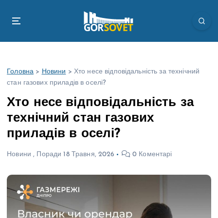
П
е
р
е
й
т
Головна
>
Новини
>
Хто несе відповідальність за технічний
и
стан газових приладів в оселі?
д
о
Хто несе відповідальність за
в
технічний стан газових
м
і
приладів в оселі?
с
т
Новини
,
Поради
18 Травня, 2026
0 Коментарі
у