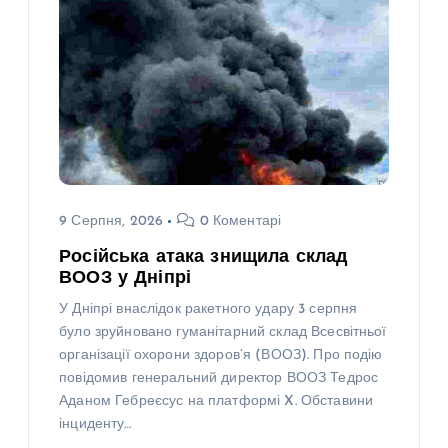
9 Серпня, 2026
0 Коментарі
Російська атака знищила склад
ВООЗ у Дніпрі
У Дніпрі внаслідок ракетного удару 3 серпня
було зруйновано гуманітарний склад Всесвітньої
організації охорони здоров’я (ВООЗ). Про подію
повідомив генеральний директор ВООЗ Тедрос
Аданом Гебреєсус на платформі X. Обставини
інциденту…