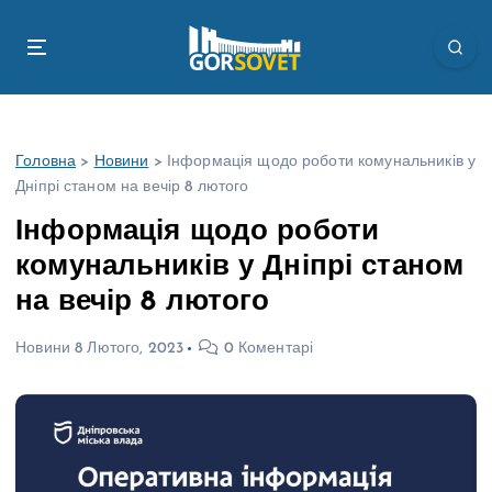
П
е
р
е
й
т
Головна
>
Новини
>
Інформація щодо роботи комунальників у
и
Дніпрі станом на вечір 8 лютого
д
о
Інформація щодо роботи
в
комунальників у Дніпрі станом
м
і
на вечір 8 лютого
с
т
Новини
8 Лютого, 2023
0 Коментарі
у