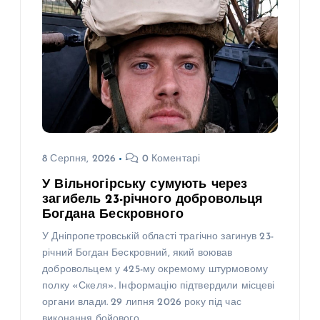
8 Серпня, 2026
0 Коментарі
У Вільногірську сумують через
загибель 23-річного добровольця
Богдана Бескровного
У Дніпропетровській області трагічно загинув 23-
річний Богдан Бескровний, який воював
добровольцем у 425-му окремому штурмовому
полку «Скеля». Інформацію підтвердили місцеві
органи влади. 29 липня 2026 року під час
виконання бойового…