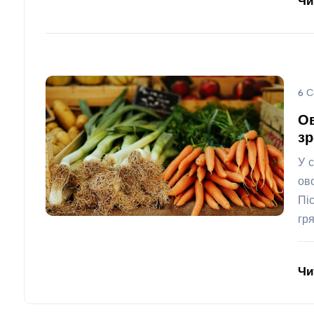
Чи
6 С
Ов
зр
У 
ов
Пі
гр
Чи