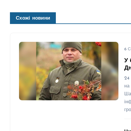
Схожі новини
6 С
У 
Д
24
на
Ша
ін
гр