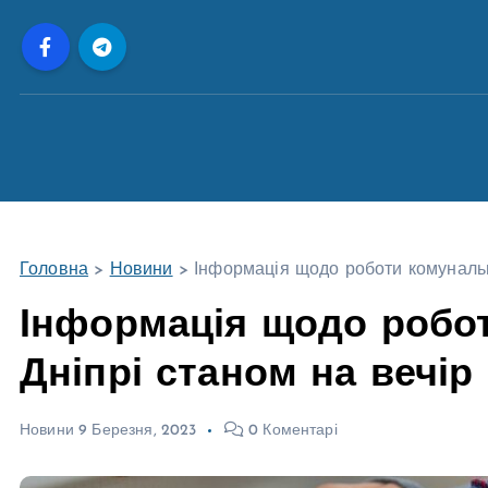
П
е
р
е
й
т
и
д
о
Головна
>
Новини
>
Інформація щодо роботи комунальни
в
м
Інформація щодо робот
і
Дніпрі станом на вечір
с
т
у
Новини
9 Березня, 2023
0 Коментарі