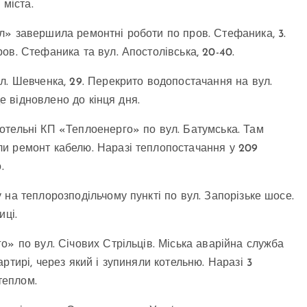
 міста.
л» завершила ремонтні роботи по пров. Стефаника, 3.
ов. Стефаника та вул. Апостолівська, 20-40.
л. Шевченка, 29. Перекрито водопостачання на вул.
де відновлено до кінця дня.
отельні КП «Теплоенерго» по вул. Батумська. Там
и ремонт кабелю. Наразі теплопостачання у 209
.
на теплорозподільчому пункті по вул. Запорізьке шосе.
иці.
о» по вул. Січових Стрільців. Міська аварійна служба
ртирі, через який і зупиняли котельню. Наразі 3
теплом.