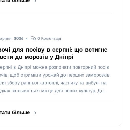
тати більше
ерпня, 2026
0 Коментарі
очі для посіву в серпні: що встигне
ости до морозів у Дніпрі
серпні в Дніпрі можна розпочати повторний посів
очів, щоб отримати урожай до перших заморозків.
сля збору ранньої картоплі, часнику та цибулі на
ядках звільняється місце для нових культур. До…
тати більше