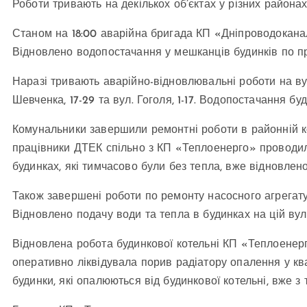
Роботи тривають на декількох об’єктах у різних районах
Станом на 18:00 аварійна бригада КП «Дніпроводокана
Відновлено водопостачання у мешканців будинків по пр
Наразі тривають аварійно-відновлювальні роботи на ву
Шевченка, 17-29 та вул. Гоголя, 1-17. Водопостачання бу
Комунальники завершили ремонтні роботи в районній к
працівники ДТЕК спільно з КП «Теплоенерго» проводил
будинках, які тимчасово були без тепла, вже відновлено
Також завершені роботи по ремонту насосного агрегату 
Відновлено подачу води та тепла в будинках на цій вул
Відновлена робота будинкової котельні КП «Теплоенерг
оперативно ліквідувала порив радіатору опалення у ква
будинки, які опалюються від будинкової котельні, вже з 