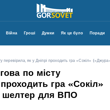
Війна
Гроші
Думки
Як це було
Поради
істу перевірила, як у Дніпрі проходить гра «Сокіл» («Джур
ргова по місту
і проходить гра «Сокіл»
а шелтер для ВПО