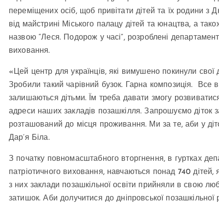
переміщених осіб, щоб привітати дітей та їх родини з Д
від майстрині Міського палацу дітей та юнацтва, а та
назвою “Леся. Подорож у часі”, розроблені департамент
виховання.
«Цей центр для українців, які вимушено покинули свої 
Зробили такий чарівний бузок. Гарна композиція. Все в
залишаються дітьми. Їм треба давати змогу розвиватися
адреси наших закладів позашкілля. Запрошуємо діток з
розташований до місця проживання. Ми за те, аби у ді
Дар’я Біла.
З початку повномасштабного вторгнення, в гуртках деп
патріотичного виховання, навчаються понад 740 дітей, 
з них заклади позашкільної освіти прийняли в свою л
затишок. Аби долучитися до дніпровської позашкільної 