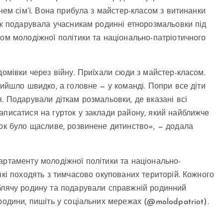
нем сім’ї. Вона прибула з майстер-класом з витинанки
кож подарувала учасникам родинні етнорозмальовки під
ом молодіжної політики та національно-патріотичного
домівки через війну. Приїхали сюди з майстер-класом.
ийшло швидко, а головне — у команді. Попри все діти
. Подарували діткам розмальовки, де вказані всі
аписатися на гурток у заклади району, який найближче
ток було щасливе, розвинене дитинство», — додала
артаменту молодіжної політики та національно-
які походять з тимчасово окупованих територій. Кожного
юблячу родину та подарували справжній родинний
родини, пишіть у соціальних мережах (@molodpatriot).