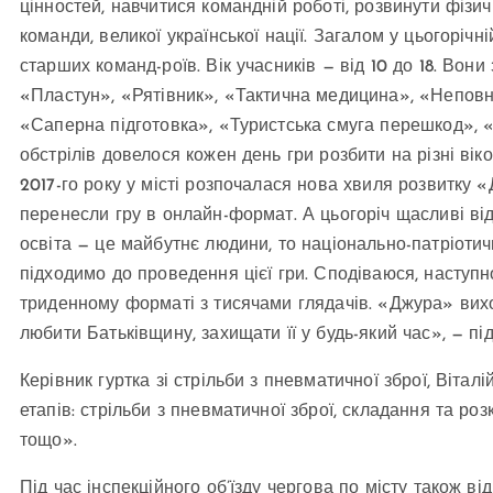
цінностей, навчитися командній роботі, розвинути фізич
команди, великої української нації. Загалом у цьогорічні
старших команд-роїв. Вік учасників — від 10 до 18. Вони
«Пластун», «Рятівник», «Тактична медицина», «Непов
«Саперна підготовка», «Туристська смуга перешкод», «
обстрілів довелося кожен день гри розбити на різні віков
2017-го року у місті розпочалася нова хвиля розвитку
перенесли гру в онлайн-формат. А цьогоріч щасливі від
освіта — це майбутнє людини, то національно-патріоти
підходимо до проведення цієї гри. Сподіваюся, насту
триденному форматі з тисячами глядачів. «Джура» вихо
любити Батьківщину, захищати її у будь-який час», — пі
Керівник гуртка зі стрільби з пневматичної зброї, Вітал
етапів: стрільби з пневматичної зброї, складання та р
тощо».
Під час інспекційного об’їзду чергова по місту також 