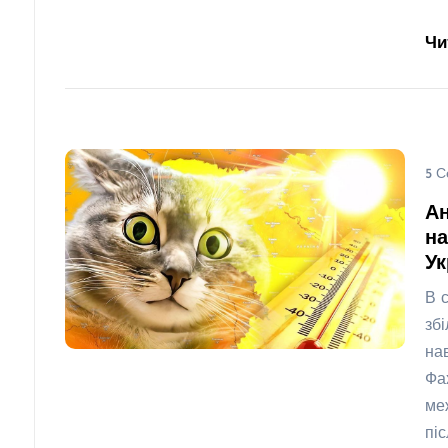
Чи
5 С
А
на
Ук
В 
зб
на
Фа
ме
пі