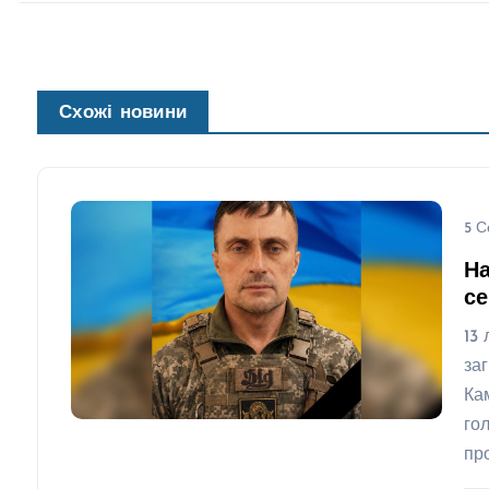
Схожі новини
5 С
На
се
13
за
Ка
го
пр