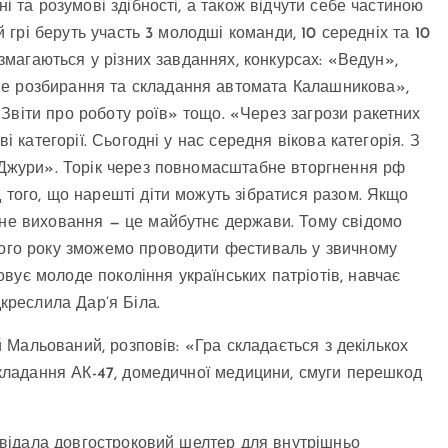
ні та розумові здібності, а також відчути себе частиною
й грі беруть участь 3 молодші команди, 10 середніх та 10
 змагаються у різних завданнях, конкурсах: «Ведун»,
не розбирання та складання автомата Калашникова»,
Звіти про роботу роїв» тощо. «Через загрози ракетних
і категорії. Сьогодні у нас середня вікова категорія. З
 «Джури». Торік через повномасштабне вторгнення рф
 того, що нарешті діти можуть зібратися разом. Якщо
чне виховання — це майбутнє держави. Тому свідомо
пного року зможемо проводити фестиваль у звичному
вує молоде покоління українських патріотів, навчає
дкреслила Дар’я Біла.
ій Мальований, розповів: «Гра складається з декількох
озкладання АК-47, домедичної медицини, смуги перешкод
відвідала довгостроковий шелтер для внутрішньо