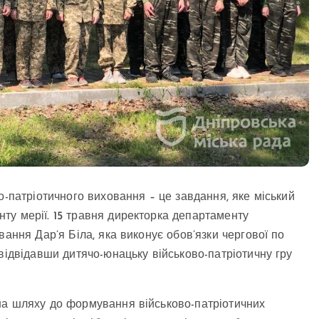
о-патріотичного виховання – це завдання, яке міський
ту мерії. 15 травня директорка департаменту
вання Дар’я Біла, яка виконує обов’язки чергової по
відвідавши дитячо-юнацьку військово-патріотичну гру
на шляху до формування військово-патріотичних