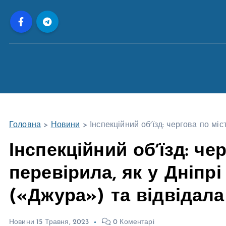
П
е
р
е
й
т
и
д
о
Головна
>
Новини
>
Інспекційний обʼїзд: чергова по м
в
м
Інспекційний обʼїзд: че
і
перевірила, як у Дніпр
с
т
(«Джура») та відвідал
у
Новини
15 Травня, 2023
0 Коментарі