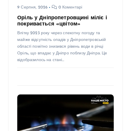
9 Серпня, 2026
0 Коментарі
Оріль у Дніпропетровщині міліє і
покривається «цвітом»
Влітку 2023 року через спекотну погоду та
майже відсутність опадів у Дніпропетровській
області помітно знизився рівень води в річці
Оріль, що впадає у Дніпро поблизу Дніпра. Це
відобразилось на стані…