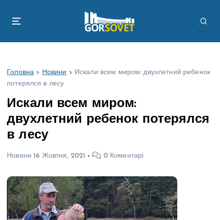
П
е
р
е
й
т
Головна
>
Новини
>
Искали всем миром: двухлетний ребенок
и
потерялся в лесу
д
о
Искали всем миром:
в
двухлетний ребенок потерялся
м
і
в лесу
с
т
Новини
16 Жовтня, 2021
0 Коментарі
у