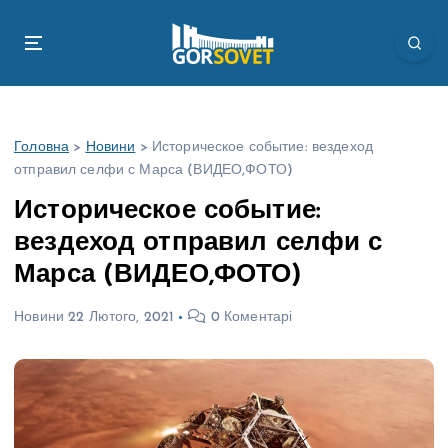
П
е
р
е
й
т
Головна
>
Новини
>
Историческое событие: вездеход
и
отправил селфи с Марса (ВИДЕО,ФОТО)
д
о
Историческое событие:
в
вездеход отправил селфи с
м
і
Марса (ВИДЕО,ФОТО)
с
т
Новини
22 Лютого, 2021
0 Коментарі
у