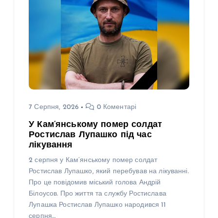
7 Серпня, 2026
0 Коментарі
У Кам’янському помер солдат
Ростислав Лупашко під час
лікування
2 серпня у Кам’янському помер солдат
Ростислав Лупашко, який перебував на лікуванні.
Про це повідомив міський голова Андрій
Білоусов. Про життя та службу Ростислава
Лупашка Ростислав Лупашко народився 11
серпня…