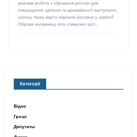
важливі роботи з обрізання рослин для
покращення цвітіння та врожайності наступного
сезону. Чому варто обрізати рослини у серпні?
Обрізка наприкінці літа стимулює ріст…
Категорії
Відео
Гроші
Депутаты