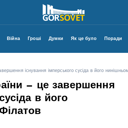
Війна
Гроші
Думки
Як це було
Поради
авершення існування імперського сусіда в його нинішньом
раїни — це завершення
сусіда в його
 Філатов