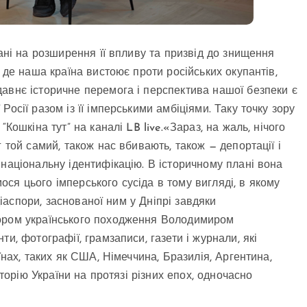
вані на розширення її впливу та призвід до знищення
 де наша країна вистоює проти російських окупантів,
авнє історичне перемога і перспектива нашої безпеки є
осії разом із її імперськими амбіціями. Таку точку зору
Кошкіна тут” на каналі LB live.«Зараз, на жаль, нічого
 той самий, також нас вбивають, також — депортації і
національну ідентифікацію. В історичному плані вона
имося цього імперського сусіда в тому вигляді, в якому
 діаспори, заснованої ним у Дніпрі завдяки
сором українського походження Володимиром
и, фотографії, грамзаписи, газети і журнали, які
їнах, таких як США, Німеччина, Бразилія, Аргентина,
сторію України на протязі різних епох, одночасно