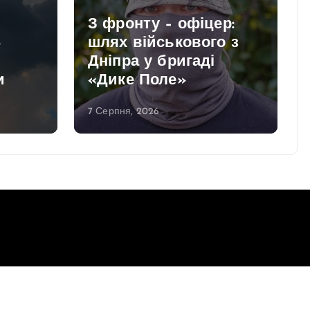
З фронту – офіцер:
8
шлях військового з
Дніпра у бригаді
и
«Дике Поле»
7 Серпня, 2026
Повернутись до верху