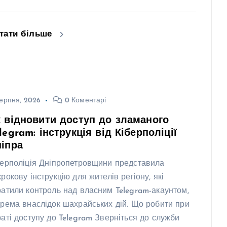
тати більше
ерпня, 2026
0 Коментарі
 відновити доступ до зламаного
legram: інструкція від Кіберполіції
іпра
берполіція Дніпропетровщини представила
крокову інструкцію для жителів регіону, які
ратили контроль над власним Telegram-акаунтом,
крема внаслідок шахрайських дій. Що робити при
раті доступу до Telegram Зверніться до служби