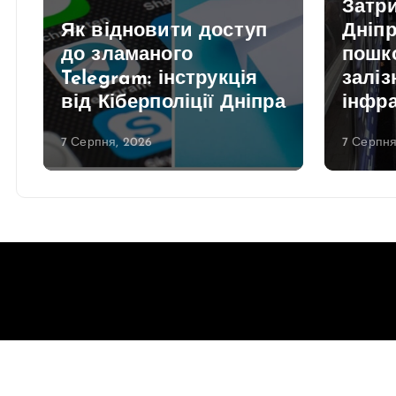
Затри
Як відновити доступ
Дніпр
до зламаного
пошк
Telegram: інструкція
заліз
від Кіберполіції Дніпра
інфр
7 Серпня, 2026
7 Серпня
Copyright © 2026 Gorsovet