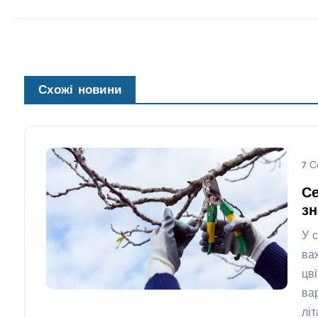
Схожі новини
7 С
Се
з
У 
ва
цв
ва
лі