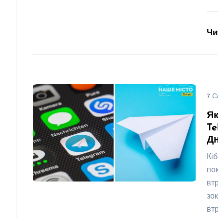
Чи
7 С
Як
Te
Дн
Кі
по
вт
зо
вт