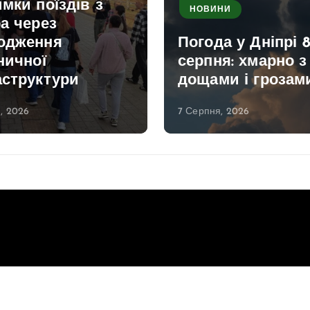
мки поїздів з
НОВИНИ
а через
одження
Погода у Дніпрі 
ничної
серпня: хмарно з
аструктури
дощами і грозам
, 2026
7 Серпня, 2026