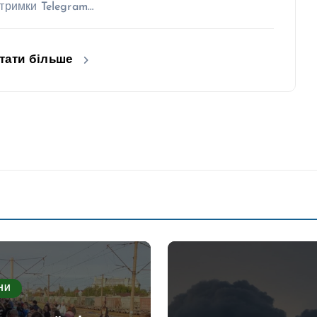
дтримки Telegram…
тати більше
НИ