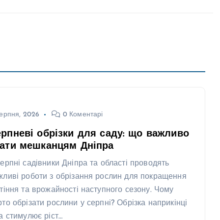
ерпня, 2026
0 Коментарі
рпневі обрізки для саду: що важливо
нати мешканцям Дніпра
серпні садівники Дніпра та області проводять
жливі роботи з обрізання рослин для покращення
ітіння та врожайності наступного сезону. Чому
рто обрізати рослини у серпні? Обрізка наприкінці
та стимулює ріст…