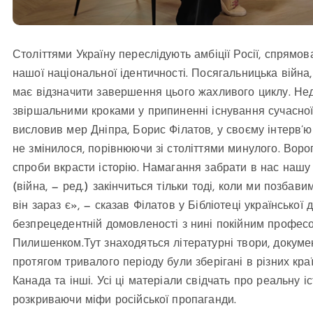
Століттями Україну переслідують амбіції Росії, спрямо
нашої національної ідентичності. Посягальницька війна,
має відзначити завершення цього жахливого циклу. Нед
звіршальними кроками у припиненні існування сучасної Р
висловив мер Дніпра, Борис Філатов, у своєму інтерв’ю “
не змінилося, порівнюючи зі століттями минулого. Ворог
спроби вкрасти історію. Намагання забрати в нас нашу 
(війна, — ред.) закінчиться тільки тоді, коли ми позбав
він зараз є», — сказав Філатов у Бібліотеці української
безпрецедентній домовленості з нині покійним профе
Пилишенком.Тут знаходяться літературні твори, документ
протягом тривалого періоду були зберігані в різних кра
Канада та інші. Усі ці матеріали свідчать про реальну і
розкриваючи міфи російської пропаганди.