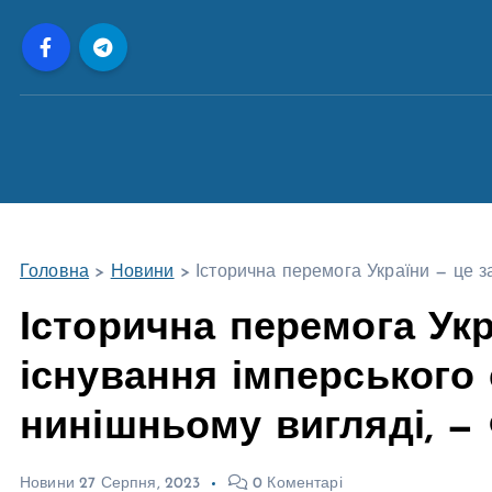
П
е
р
е
й
т
и
д
о
Головна
>
Новини
>
Історична перемога України — це з
в
м
Історична перемога Ук
і
існування імперського 
с
т
нинішньому вигляді, —
у
Новини
27 Серпня, 2023
0 Коментарі