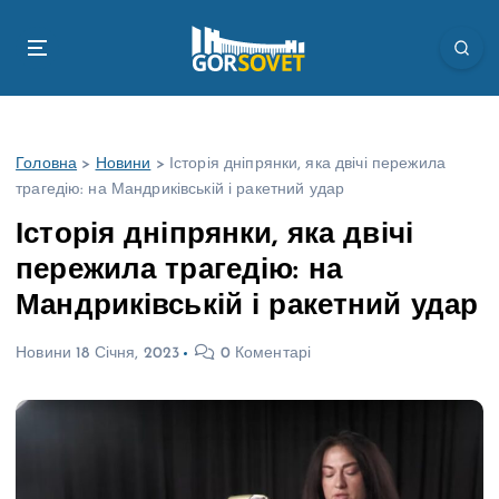
П
е
р
е
й
т
Головна
>
Новини
>
Історія дніпрянки, яка двічі пережила
и
трагедію: на Мандриківській і ракетний удар
д
о
Історія дніпрянки, яка двічі
в
пережила трагедію: на
м
і
Мандриківській і ракетний удар
с
т
Новини
18 Січня, 2023
0 Коментарі
у