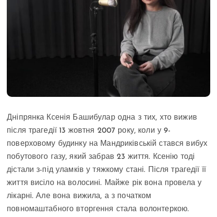
Дніпрянка Ксенія Башибулар одна з тих, хто вижив
після трагедії 13 жовтня 2007 року, коли у 9-
поверховому будинку на Мандриківській стався вибух
побутового газу, який забрав 23 життя. Ксенію тоді
дістали з-під уламків у тяжкому стані. Після трагедії її
життя висіло на волосині. Майже рік вона провела у
лікарні. Але вона вижила, а з початком
повномаштабного вторгення стала волонтеркою.