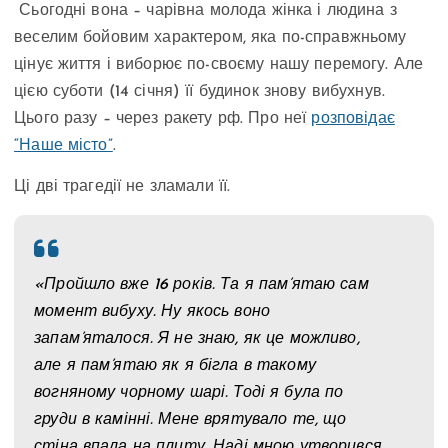
Сьогодні вона – чарівна молода жінка і людина з
веселим бойовим характером, яка по-справжньому
цінує життя і виборює по-своєму нашу перемогу. Але
цією суботи (14 січня) її будинок знову вибухнув.
Цього разу – через ракету рф. Про неї
розповідає
“Наше місто”
.
Ці дві трагедії не зламали її.
«Пройшло вже 16 років. Та я пам’ятаю сам
момент вибуху. Ну якось воно
запам’яталося. Я не знаю, як це можливо,
але я пам’ятаю як я бігла в такому
вогняному чорному шарі. Тоді я була по
груди в камінні. Мене врятувало те, що
стіна впала на плиту. Наді мною утворився