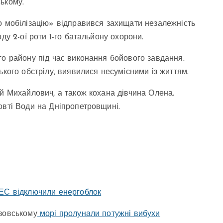
ькому.
о мобілізацію» відправився захищати незалежність
ду 2-ої роти 1-го батальйону охорони.
го району під час виконання бойового завдання.
ького обстрілу, виявилися несумісними із життям.
ій Михайлович, а також кохана дівчина Олена.
овті Води на Дніпропетровщині.
С відключили енергоблок
Азовському
морі пролунали потужні вибухи