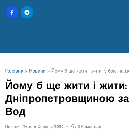
П
е
р
е
й
т
и
д
о
Головна
>
Новини
>
Йому б ще жити і жити: у бою на 
в
м
Йому б ще жити і жити:
і
Дніпропетровщиною за
с
т
Вод
у
Новини
,
Фото
6 Серпня, 2022
0 Коментарі