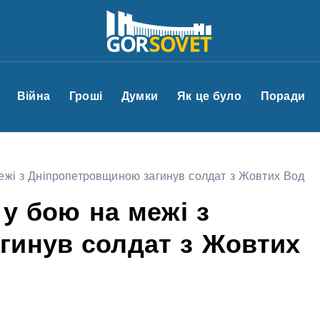
Війна
Гроші
Думки
Як це було
Поради
межі з Дніпропетровщиною загинув солдат з Жовтих Вод
 у бою на межі з
гинув солдат з Жовтих