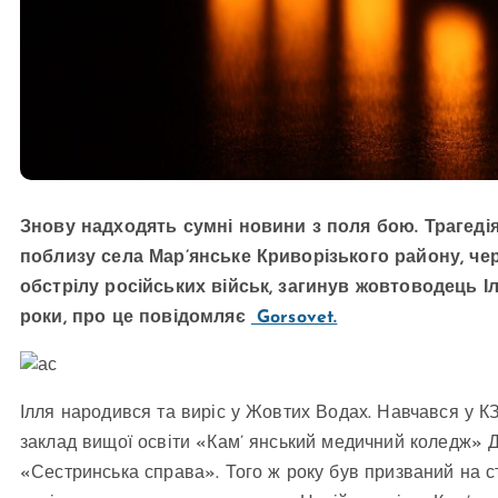
Знову надходять сумні новини з поля бою. Трагедія
поблизу села Мар’янське Криворізького району, че
обстрілу російських військ, загинув жовтоводець І
роки, про це повідомляє
Gorsovet.
Ілля народився та виріс у Жовтих Водах. Навчався у К
заклад вищої освіти «Кам’ янський медичний коледж» Д
«Сестринська справа». Того ж року був призваний на с