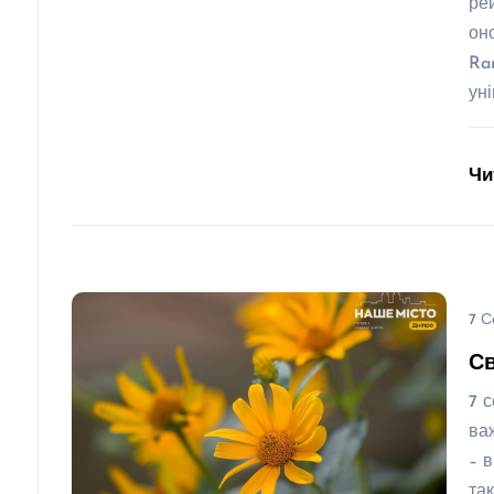
ре
он
Ra
ун
Чи
7 С
Св
7 с
ва
– 
та