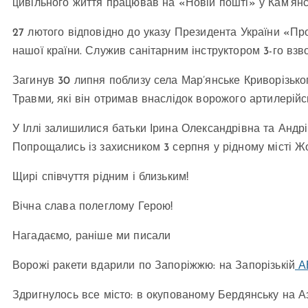
цивільного життя працював на «Новій пошті» у Кам’янс
27 лютого відповідно до указу Президента України «Пр
нашої країни. Служив санітарним інструктором 3-го взво
Загинув 30 липня поблизу села Мар’янське Криворізько
Травми, які він отримав внаслідок ворожого артилерійс
У Іллі залишилися батьки Ірина Олександрівна та Андр
Попрощались із захисником 3 серпня у рідному місті Ж
Щирі співчуття рідним і близьким!
Вічна слава полеглому Герою!
Нагадаємо, раніше ми писали
Ворожі ракети вдарили по Запоріжжю: на Запорізькій
АЕ
Здригнулось все місто: в окупованому Бердянську на 