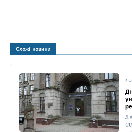
Схожі новини
7 С
Дн
ун
р
Дн
(Д