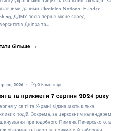
йтингу українських вищих навчальних закладів. За
овленими даними Ukrainian National H-index
nking, ДДМУ посів перше місце серед
іверситетів Дніпра та…
тати більше
ерпня, 2026
0 Коментарі
ята та прикмети 7 серпня 2024 року
ерпня у світі та Україні відзначають кілька
жливих подій. Зокрема, за церковним календарем
вшанування преподобного Пимена Печерського, а
кож різноманітні народні прикмети й заборони,