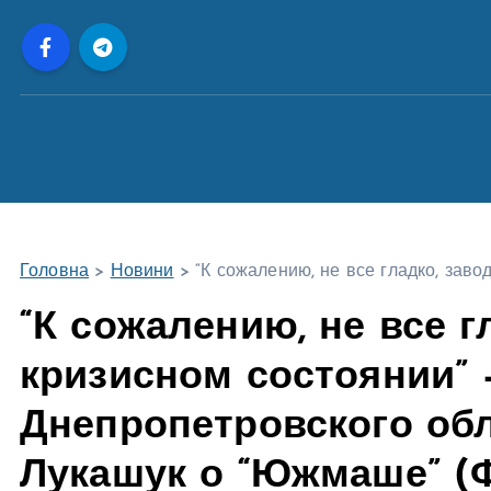
П
е
р
е
й
т
и
д
о
Головна
>
Новини
>
“К сожалению, не все гладко, зав
в
м
“К сожалению, не все г
і
кризисном состоянии” 
с
т
Днепропетровского об
у
Лукашук о “Южмаше” (