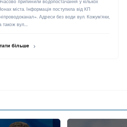
мчасово припинили водопостачання у кількох
йонах міста. Інформація поступила від КП
ніпроводоканал». Адреси без води вул. Кожум’яки,
 а також вул.…
тати більше