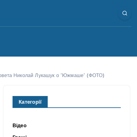
блсовета Николай Лукашук о “Южмаше” (ФОТО)
Категорії
Відео