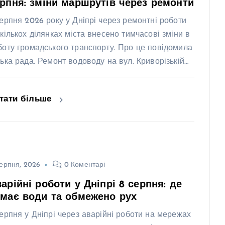
рпня: зміни маршрутів через ремонти
серпня 2026 року у Дніпрі через ремонтні роботи
 кількох ділянках міста внесено тимчасові зміни в
боту громадського транспорту. Про це повідомила
ська рада. Ремонт водоводу на вул. Криворізькій…
тати більше
ерпня, 2026
0 Коментарі
арійні роботи у Дніпрі 8 серпня: де
має води та обмежено рух
серпня у Дніпрі через аварійні роботи на мережах