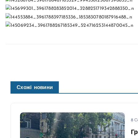
Схожі новини
8 С
Гр