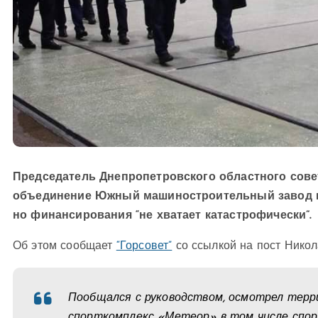
Председатель Днепропетровского областного сове
объединение Южный машиностроительный завод им. 
но финансирования “не хватает катастрофически”.
Об этом сообщает
“Горсовет”
со ссылкой на пост Никол
Пообщался с руководством, осмотрел терри
спорткомплекс «Метеор» в том числе спо