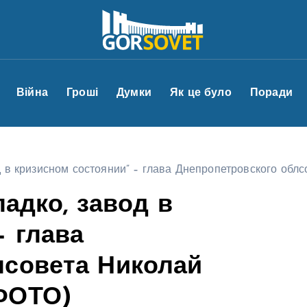
Війна
Гроші
Думки
Як це було
Поради
од в кризисном состоянии” – глава Днепропетровского о
ладко, завод в
– глава
лсовета Николай
ФОТО)