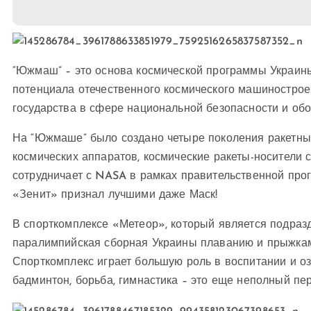
“Южмаш” – это основа космической программы Украин
потенциала отечественного космического машиностро
государства в сфере национальной безопасности и об
На “Южмаше” было создано четыре поколения ракетных
космических аппаратов, космические ракеты-носители 
сотрудничает с NASA в рамках правительственной пр
«Зенит» признал лучшими даже Маск!
В спорткомплексе «Метеор», который является подраз
паралимпийская сборная Украины плаванию и прыжкам
Спорткомплекс играет большую роль в воспитании и оз
бадминтон, борьба, гимнастика – это еще неполный п