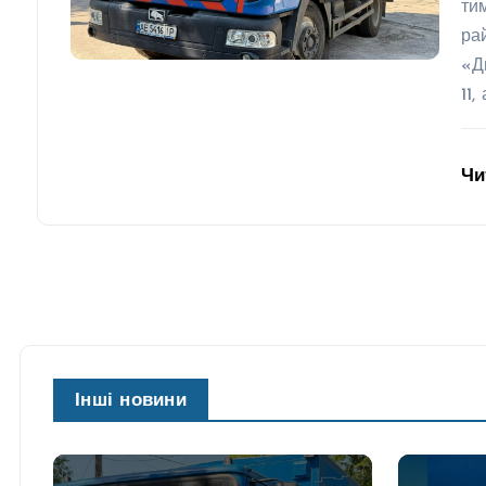
ти
ра
«Д
11,
Чи
Інші новини