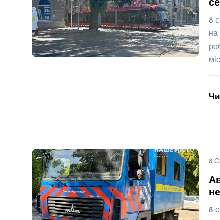
се
8 
на
ро
мі
Чи
8 С
Ав
не
8 