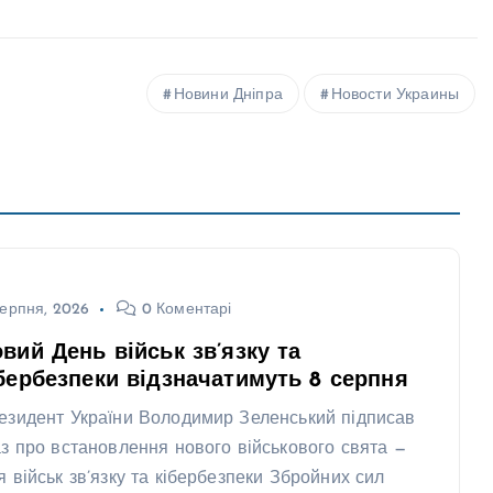
Новини Дніпра
Новости Украины
ерпня, 2026
0 Коментарі
вий День військ зв’язку та
бербезпеки відзначатимуть 8 серпня
езидент України Володимир Зеленський підписав
аз про встановлення нового військового свята —
я військ зв’язку та кібербезпеки Збройних сил