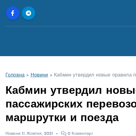
П
е
р
е
й
т
и
д
о
Головна
>
Новини
>
Кабмин утвердил новые правила па
в
м
Кабмин утвердил новы
і
пассажирских перевозок
с
т
маршрутки и поезда
у
Новини
11 Жовтня, 2021
0 Коментарі