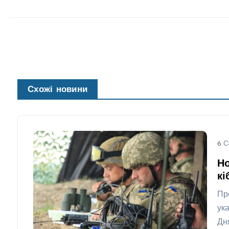
Схожі новини
6 С
Но
кі
Пр
ук
Дн