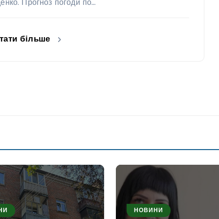
денко. Прогноз погоди по…
тати більше
НИ
НОВИНИ