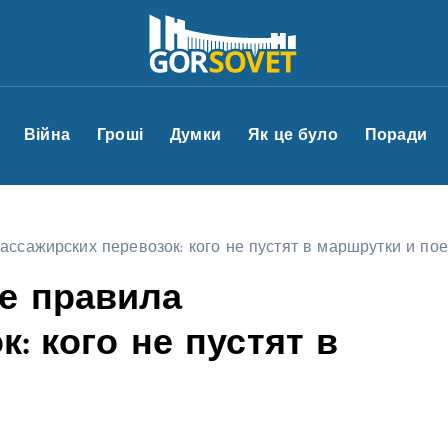
Війна
Гроші
Думки
Як це було
Поради
ссажирских перевозок: кого не пустят в маршрутки и по
е правила
: кого не пустят в