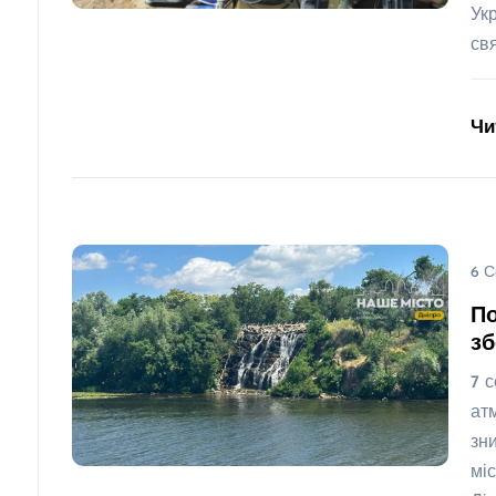
Ук
св
Чи
6 С
По
зб
7 
ат
зн
мі