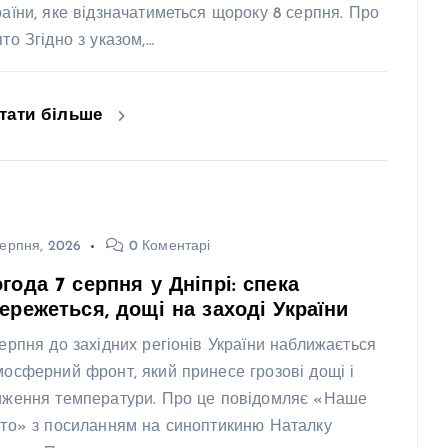
раїни, яке відзначатиметься щороку 8 серпня. Про
ято Згідно з указом,…
тати більше
ерпня, 2026
0 Коментарі
года 7 серпня у Дніпрі: спека
ережеться, дощі на заході України
серпня до західних регіонів України наближається
мосферний фронт, який принесе грозові дощі і
иження температури. Про це повідомляє «Наше
сто» з посиланням на синоптикиню Наталку