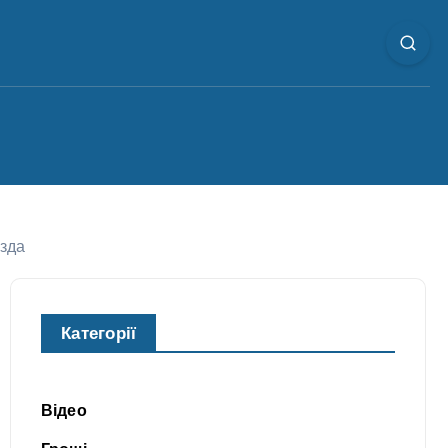
езда
Категорії
Відео