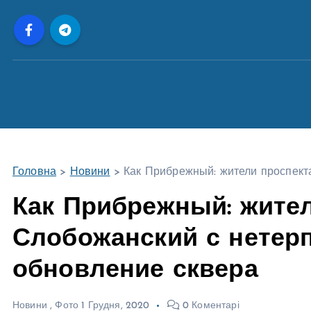
П
е
р
е
й
т
и
д
о
Головна
>
Новини
>
Как Прибрежный: жители проспек
в
м
Как Прибрежный: жите
і
Слобожанский с нетер
с
т
обновление сквера
у
Новини
,
Фото
1 Грудня, 2020
0 Коментарі