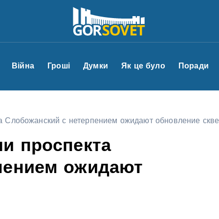
Війна
Гроші
Думки
Як це було
Поради
та Слобожанский с нетерпением ожидают обновление скв
ли проспекта
пением ожидают