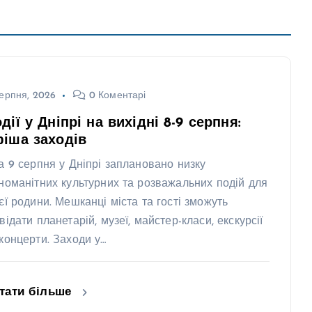
ерпня, 2026
0 Коментарі
дії у Дніпрі на вихідні 8-9 серпня:
іша заходів
та 9 серпня у Дніпрі заплановано низку
зноманітних культурних та розважальних подій для
ієї родини. Мешканці міста та гості зможуть
відати планетарій, музеї, майстер-класи, екскурсії
 концерти. Заходи у…
тати більше