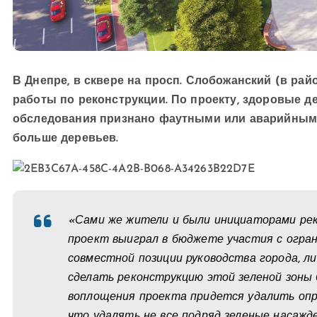
В Днепре, в сквере на просп. Слобожанский (в рай
работы по реконструкции. По проекту, здоровые де
обследования признано фаутными или аварийными
больше деревьев.
«Сами же жители и были инициаторами ре
проект выиграл в бюджете участия с огра
совместной позиции руководства города, л
сделать реконструкцию этой зеленой зоны 
воплощения проекта придется удалить опре
что удалять не все подряд зеленые насажде