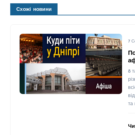
Схожі новини
7 С
По
аф
8 
рі
вс
від
та
Чи