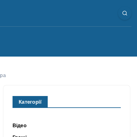
ера
Категорії
Відео