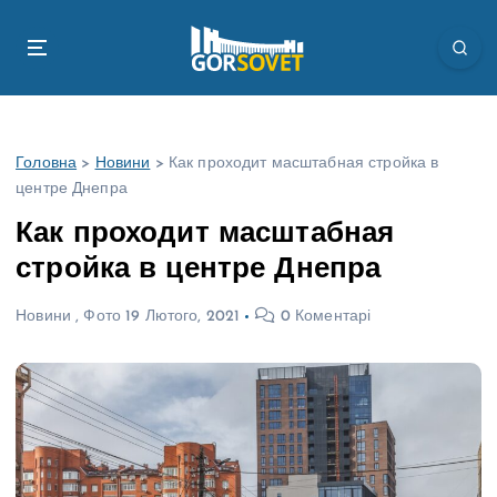
П
е
р
е
й
т
Головна
>
Новини
>
Как проходит масштабная стройка в
и
центре Днепра
д
о
Как проходит масштабная
в
стройка в центре Днепра
м
і
Новини
,
Фото
19 Лютого, 2021
0 Коментарі
с
т
у