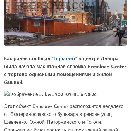
Как ранее сообщал
“Горсовет”
в центре Днепра
была начала масштабная стройка Ermolaev Center
с торгово-офисными помещениями и жилой
башней.
Этот объект Ermolaev Center расположится недалеко
от Екатеринославского бульвара в районе улиц
Шевченко, Южной, Паторжинского и Гоголя.
Сооружение будет состоять из трех зданий разной