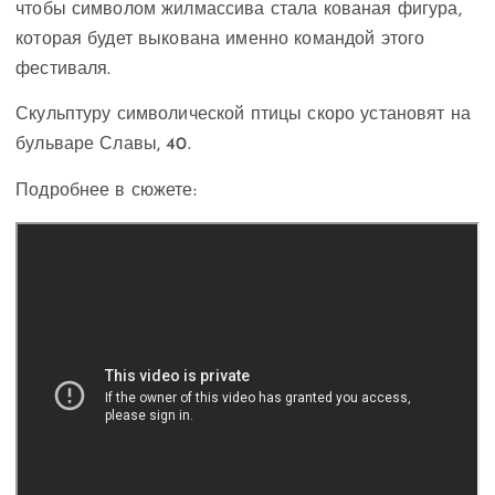
чтобы символом жилмассива стала кованая фигура,
которая будет выкована именно командой этого
фестиваля.
Скульптуру символической птицы скоро установят на
бульваре Славы, 40.
Подробнее в сюжете: