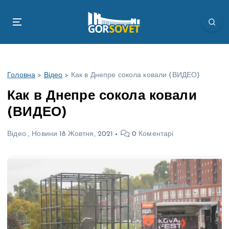
П
е
р
е
й
т
Головна
>
Відео
>
Как в Днепре сокола ковали (ВИДЕО)
и
д
Как в Днепре сокола ковали
о
(ВИДЕО)
в
м
Відео
,
Новини
18 Жовтня, 2021
0 Коментарі
і
с
т
у