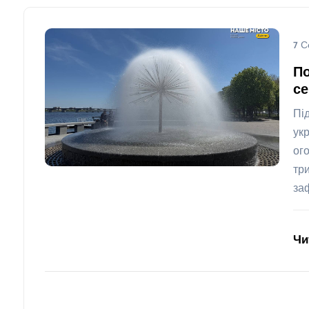
7 С
По
се
Пі
укр
ог
тр
за
Чи