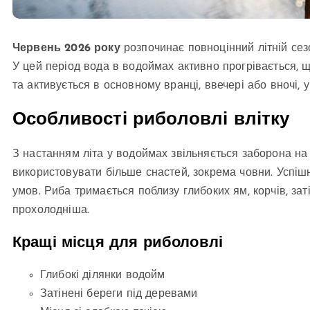
Червень 2026 року
розпочинає повноцінний літній сезон
У цей період вода в водоймах активно прогрівається, 
та активується в основному вранці, ввечері або вночі, 
Особливості риболовлі влітку
З настанням літа у водоймах звільняється заборона на
використовувати більше снастей, зокрема човни. Успішн
умов. Риба тримається поблизу глибоких ям, корчів, заті
прохолодніша.
Кращі місця для риболовлі
Глибокі ділянки водойм
Затінені береги під деревами