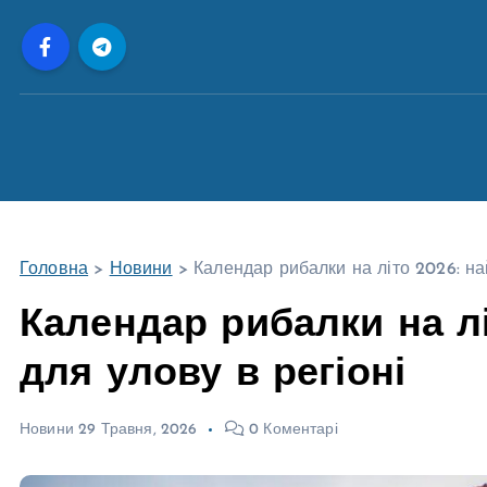
П
е
р
е
й
т
и
д
о
Головна
>
Новини
>
Календар рибалки на літо 2026: най
в
м
Календар рибалки на лі
і
для улову в регіоні
с
т
у
Новини
29 Травня, 2026
0 Коментарі