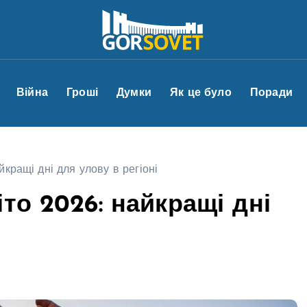
Війна
Гроші
Думки
Як це було
Поради
кращі дні для улову в регіоні
то 2026: найкращі дні