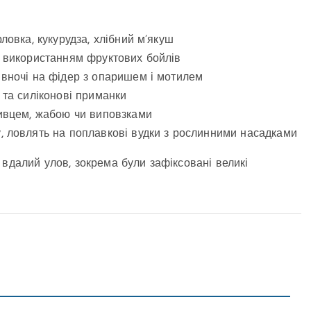
ловка, кукурудза, хлібний м’якуш
з використанням фруктових бойлів
 вночі на фідер з опаришем і мотилем
 та силіконові приманки
живцем, жабою чи виповзками
, ловлять на поплавкові вудки з рослинними насадками
 вдалий улов, зокрема були зафіксовані великі