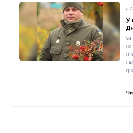
6 С
У 
Д
24
на
Ша
ін
гр
Чи