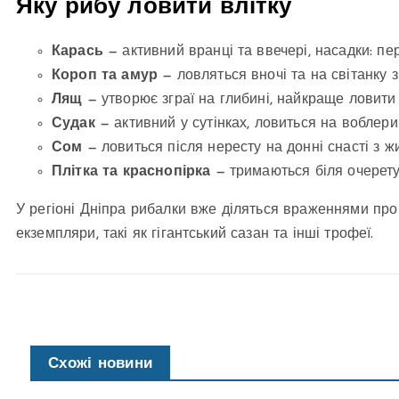
Яку рибу ловити влітку
Карась
— активний вранці та ввечері, насадки: пер
Короп та амур
— ловляться вночі та на світанку 
Лящ
— утворює зграї на глибині, найкраще ловити
Судак
— активний у сутінках, ловиться на воблери
Сом
— ловиться після нересту на донні снасті з 
Плітка та краснопірка
— тримаються біля очерету
У регіоні Дніпра рибалки вже діляться враженнями про
екземпляри, такі як гігантський сазан та інші трофеї.
Схожі новини