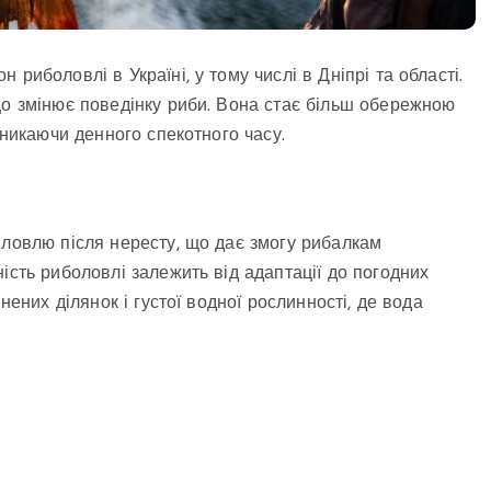
 риболовлі в Україні, у тому числі в Дніпрі та області.
що змінює поведінку риби. Вона стає більш обережною
уникаючи денного спекотного часу.
 ловлю після нересту, що дає змогу рибалкам
ість риболовлі залежить від адаптації до погодних
нених ділянок і густої водної рослинності, де вода