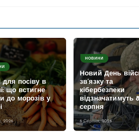
НОВИНИ
НИ
Новий День війс
 для посіву в
зв’язку та
і: що встигне
кібербезпеки
и до морозів у
відзначатимуть 
і
серпня
, 2026
6 Серпня, 2026