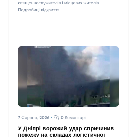
священнослужителів і місцевих жителів.
Подробиці відкриття…
7 Серпня, 2026
0 Коментарі
У Дніпрі ворожий удар спричинив
пожежу на складах логістичної