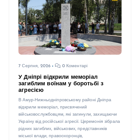
7 Серпня, 2026
0 Коментарі
У Дніпрі відкрили меморіал
загиблим воїнам у боротьбі з
агресією
В Амур-Нижньодніпровському районі Дніпра
відкрили меморіал, присвячений
військовослужбовцям, які загинули, захищаючи
Україну від російської агресії. Церемонія зібрала
рідних загиблих, військових, представників
міської влади, правоохоронців,