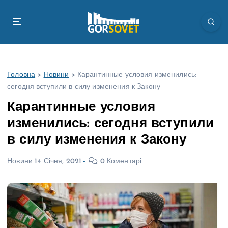
П
е
р
е
й
т
Головна
>
Новини
>
Карантинные условия изменились:
и
сегодня вступили в силу изменения к Закону
д
о
Карантинные условия
в
изменились: сегодня вступили
м
і
в силу изменения к Закону
с
т
Новини
14 Січня, 2021
0 Коментарі
у