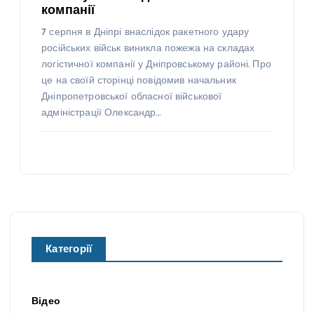
компанії
7 серпня в Дніпрі внаслідок ракетного удару
російських військ виникла пожежа на складах
логістичної компанії у Дніпровському районі. Про
це на своїй сторінці повідомив начальник
Дніпропетровської обласної військової
адміністрації Олександр…
Категорії
Відео