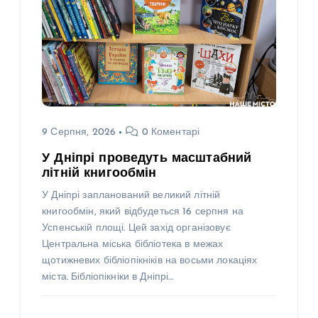
9 Серпня, 2026
0 Коментарі
У Дніпрі проведуть масштабний
літній книгообмін
У Дніпрі запланований великий літній
книгообмін, який відбудеться 16 серпня на
Успенській площі. Цей захід організовує
Центральна міська бібліотека в межах
щотижневих бібліопікніків на восьми локаціях
міста. Бібліопікніки в Дніпрі…