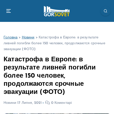
П
е
р
е
й
т
Головна
>
Новини
>
Катастрофа в Европе: в результате
и
ливней погибли более 150 человек, продолжаются срочные
д
эвакуации (ФОТО)
о
в
Катастрофа в Европе: в
м
результате ливней погибли
і
с
более 150 человек,
т
продолжаются срочные
у
эвакуации (ФОТО)
Новини
17 Липня, 2021
0 Коментарі