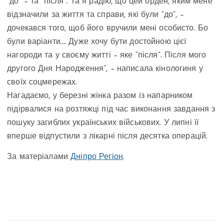
“до” – та “після”. Та я радію, що цей орден, яким мене
відзначили за життя та справи, які були “до”, –
дочекався того, щоб його вручили мені особисто. Бо
були варіанти…. Дуже хочу бути достойною цієї
нагороди та у своєму житті – яке “після”. Після мого
другого Дня Народження”, – написала кінологиня у
своїх соцмережах.
Нагадаємо, у березні жінка разом із напарником
підірвалися на розтяжці під час виконання завдання з
пошуку загиблих українських військових. У липні її
вперше відпустили з лікарні після десятка операцій.
За матеріалами
Дніпро Регіон
.