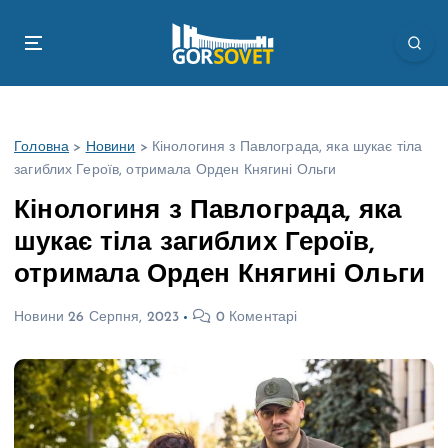
П
е
р
е
й
т
Головна
>
Новини
>
Кінологиня з Павлограда, яка шукає тіла
и
загиблих Героїв, отримала Орден Княгині Ольги
д
о
Кінологиня з Павлограда, яка
в
шукає тіла загиблих Героїв,
м
і
отримала Орден Княгині Ольги
с
т
Новини
26 Серпня, 2023
0 Коментарі
у