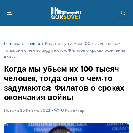
П
е
р
е
й
т
Головна
>
Новини
>
Когда мы убьем их 100 тысяч человек,
и
тогда они о чем-то задумаются: Филатов о сроках окончания
д
войны
о
в
Когда мы убьем их 100 тысяч
м
человек, тогда они о чем-то
і
с
задумаются: Филатов о сроках
т
окончания войны
у
Новини
28 Квітня, 2022
0 Коментарі