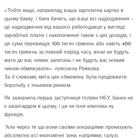
«Тобто якщо, наприклад, ваша зарплатна картка в
цьому банку, і банк бачить, що ваші всі надходження –
це надходження від вашого роботодавця у вигляді
заробітної платні і накопичення також з цих доходів, і
ця сума перевищує 100 тисяч гривень або навіть 400
тисяч гривень за певний період часу, вони не будуть
мати до вас ніяких запитань і не будуть вас ніяким
чином обмежувати»- пояснила Рожкова.
За її словами, мета цих обмежень була продовжити
боротьбу з тіньовим ринком.
Як зазначила перша заступниця голови НБУ, банки не
є авангардом в цьому, і це не їхня ключова ну
функція.
“Але через те що вони своїми операціями пронизують
абсолютно всі економічні зони, напрямки, галузі,