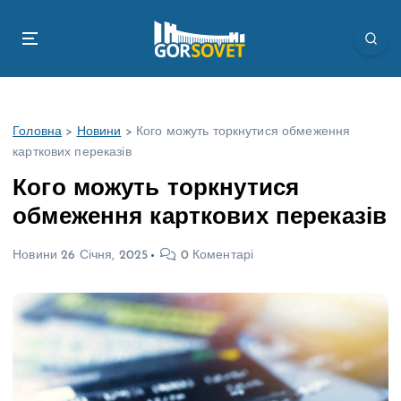
П
е
р
е
й
т
Головна
>
Новини
>
Кого можуть торкнутися обмеження
и
карткових переказів
д
о
Кого можуть торкнутися
в
обмеження карткових переказів
м
і
Новини
26 Січня, 2025
0 Коментарі
с
т
у