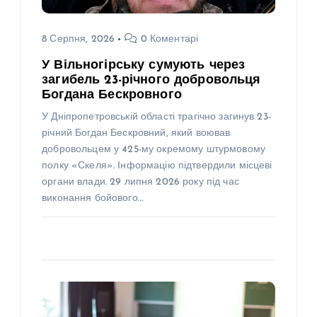
8 Серпня, 2026
0 Коментарі
У Вільногірську сумують через
загибель 23-річного добровольця
Богдана Бескровного
У Дніпропетровській області трагічно загинув 23-
річний Богдан Бескровний, який воював
добровольцем у 425-му окремому штурмовому
полку «Скеля». Інформацію підтвердили місцеві
органи влади. 29 липня 2026 року під час
виконання бойового…