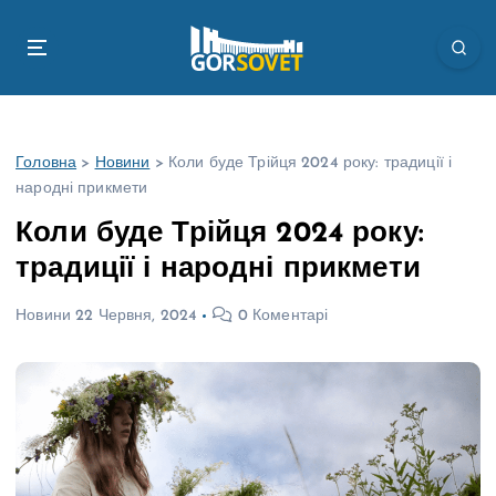
П
е
р
е
й
т
Головна
>
Новини
>
Коли буде Трійця 2024 року: традиції і
и
народні прикмети
д
о
Коли буде Трійця 2024 року:
в
традиції і народні прикмети
м
і
Новини
22 Червня, 2024
0 Коментарі
с
т
у