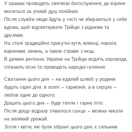
У храмах проводять святкові богослужіння, де віряни
моляться за упокій душ покійних.
Після служби люди йдуть у гості чи збираються у себе
вдома, щоб відсвяткувати Трійцю з рідними та
друзями.
На столі традиційно присутні кутя, млинці, пироги,
вареники, зелень, а також страви з яєць.
В деяких регіонах України на Трійцю водять хороводи,
співають пісні та проводять народні гуляння.
Сватання цього дня — на вдалий шлюб: у родини
будуть гарні діти, в оселі — гармонія, а в серцях —
любов одне до одного.
Дощить цього дня — буде тепле і гарне літо.
Після дощу відразу з’явилося сонце — можна чекати
на великий урожай.
Зілля і квіти, які були зібрані цього дня, є сильним