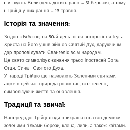
святкують Великдень досить рано — 31 березня, а тому
і Трійця у них рання — 19 травня.
Історія та значення:
Згідно з Біблією, на 50-й день після воскресіння Ісуса
Христа на його учнів зійшов Святий Дух, даруючи їм
дар проповідувати Євангеліє всім народам.
Це свято символізує єднання трьох іпостасей Бога:
Отця, Сина і Святого Духа.
У народі Трійцю ще називають Зеленими святами,
адже в цей час природа розквітає, все зеленіє,
символізуючи життя та оновлення.
Традиції та звичаї:
Напередодні Трійці люди прикрашають свої домівки
зеленими гілками берези, клена, липи, а також квітами.